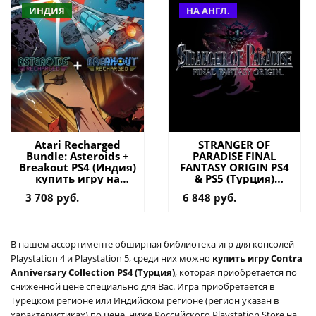
ИНДИЯ
НА АНГЛ.
Atari Recharged
STRANGER OF
Bundle: Asteroids +
PARADISE FINAL
Breakout PS4 (Индия)
FANTASY ORIGIN PS4
купить игру на
& PS5 (Турция)
аккаунт
купить игру на
3 708 руб.
6 848 руб.
аккаунт
В нашем ассортименте обширная библиотека игр для консолей
Playstation 4 и Playstation 5, среди них можно
купить игру Contra
Anniversary Collection PS4 (Турция)
, которая приобретается по
сниженной цене специально для Вас. Игра приобретается в
Турецком регионе или Индийском регионе (регион указан в
характеристиках) по цене, ниже Российского Playstation Store на