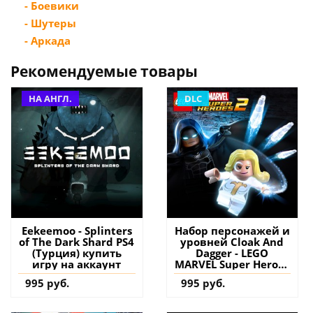
- Боевики
- Шутеры
- Аркада
Рекомендуемые товары
НА АНГЛ.
DLC
Eekeemoo - Splinters
Набор персонажей и
of The Dark Shard PS4
уровней Cloak And
(Турция) купить
Dagger - LEGO
игру на аккаунт
MARVEL Super Heroes
2 PS4 (Турция)
995 руб.
995 руб.
купить дополнение
на аккаунт