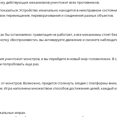
почку действующих механизмов уничтожит всех противников.
ет показаться. Устройство изначально находится в неисправном состоя
вом перемещения, переворачивания и соединения разных объектов.
к бы остановлено: гравитация не работает, а все механизмы стоят без 
нопку «Воспроизвести», вы активируете движение и сможете наблюдать
я уничтожит монстров, и вы перейдете в новый мир головоломок. В сл
и попробовать еще раз.
 от монстров. Возможно, придется столкнуть злодея с платформы вниз
ие. Игра наполнена множеством способов достижения целей, каждый 
ы
икальных мирах.