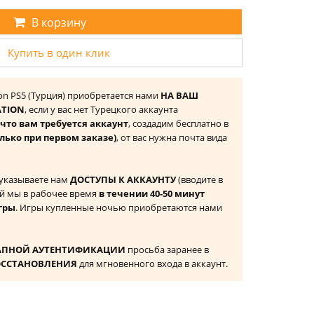
В корзину
Купить в один клик
tion PS5 (Турция) приобретается нами
НА ВАШ
ATION
, если у вас нет Турецкого аккаунта
то вам требуется аккаунт
, создадим бесплатно в
лько при первом заказе)
, от вас нужна почта вида
 указываете нам
ДОСТУПЫ К АККАУНТУ
(вводите в
й мы в рабочее время
в течении 40-50 минут
гры
. Игры купленные ночью приобретаются нами
АПНОЙ АУТЕНТИФИКАЦИИ
просьба заранее в
ОССТАНОВЛЕНИЯ
для мгновенного входа в аккаунт.