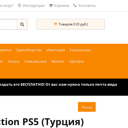
и игру?
Инструкции
Корзина
Контакты
Товаров 0 (0 руб.)
еринок
Единоборства
Имитация
Казуальные
ии
Ужасы
Уникальные
Фитнес
Шутеры
дать его БЕСПЛАТНО! От вас нам нужна только почта вида
tion PS5 (Турция)