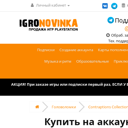
Личный кабинет
Подд
@
Обраб. зак
Тех. поддерж
Подписки
Создание аккаунта
Карты пополнен
Музыка и ритм
Образовательные
Приклю
АКЦИЯ! При заказе игры или подписки первый раз, ЕСЛИ 
Головоломки
Contraptions Collectio
Купить на аккаун