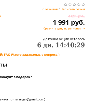
0 отзывов
/
Написать отзыв
4 891 руб.
D
1 991 руб.
Сравнить цену по регионам >>
До конца акции осталось
6
дн.
14
:
40
:
28
й: FAQ (Часто задаваемые вопросы)
нты
аккаунт в подарок?
 нужна почта вида @gmail.com)