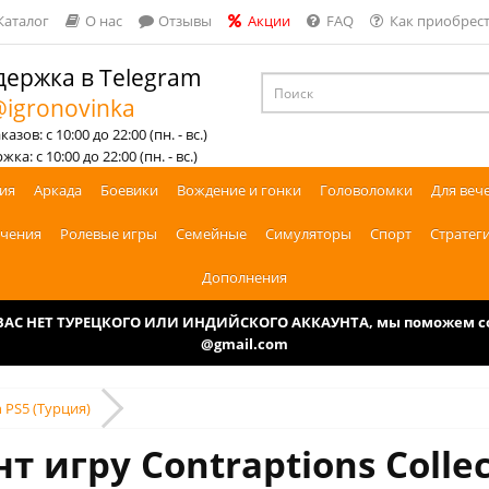
Каталог
О нас
Отзывы
Акции
FAQ
Как приобрест
ержка в Telegram
igronovinka
азов: с 10:00 до 22:00 (пн. - вс.)
ка: с 10:00 до 22:00 (пн. - вс.)
ия
Аркада
Боевики
Вождение и гонки
Головоломки
Для веч
чения
Ролевые игры
Семейные
Симуляторы
Спорт
Стратег
Дополнения
У ВАС НЕТ ТУРЕЦКОГО ИЛИ ИНДИЙСКОГО АККАУНТА, мы поможем соз
@gmail.com
n PS5 (Турция)
т игру Contraptions Collec