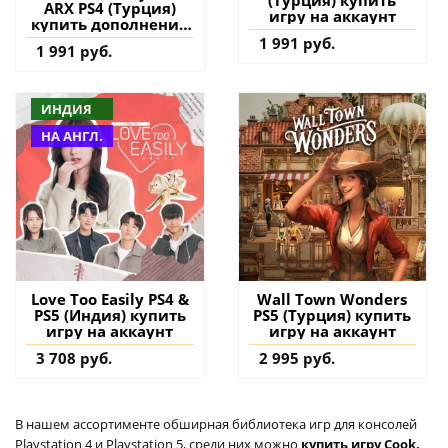
(Турция) купить
ARX PS4 (Турция)
игру на аккаунт
купить дополнение
на аккаунт
1 991 руб.
1 991 руб.
ИНДИЯ
НА АНГЛ.
Love Too Easily PS4 &
Wall Town Wonders
PS5 (Индия) купить
PS5 (Турция) купить
игру на аккаунт
игру на аккаунт
3 708 руб.
2 995 руб.
В нашем ассортименте обширная библиотека игр для консолей
Playstation 4 и Playstation 5, среди них можно
купить игру Cook,