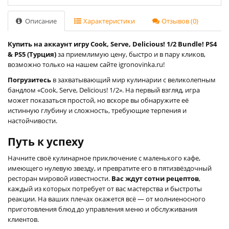
Описание
Характеристики
Отзывов (0)
Купить на аккаунт игру Cook, Serve, Delicious! 1/2 Bundle! PS4
& PS5 (Турция)
за приемлимую цену, быстро и в пару кликов,
возможно только на нашем сайте igronovinka.ru!
Погрузитесь
в захватывающий мир кулинарии с великолепным
бандлом «Cook, Serve, Delicious! 1/2». На первый взгляд, игра
может показаться простой, но вскоре вы обнаружите её
истинную глубину и сложность, требующие терпения и
настойчивости.
Путь к успеху
Начните своё кулинарное приключение с маленького кафе,
имеющего нулевую звезду, и превратите его в пятизвёздочный
ресторан мировой известности.
Вас ждут сотни рецептов
,
каждый из которых потребует от вас мастерства и быстроты
реакции. На ваших плечах окажется всё — от молниеносного
приготовления блюд до управления меню и обслуживания
клиентов.