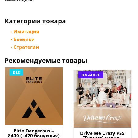
Категории товара
- Имитация
- Боевики
- Стратегии
Рекомендуемые товары
DLC
НА АНГЛ.
Elite Dangerous –
Drive Me Crazy PS5
8400 (+420 бонусных)