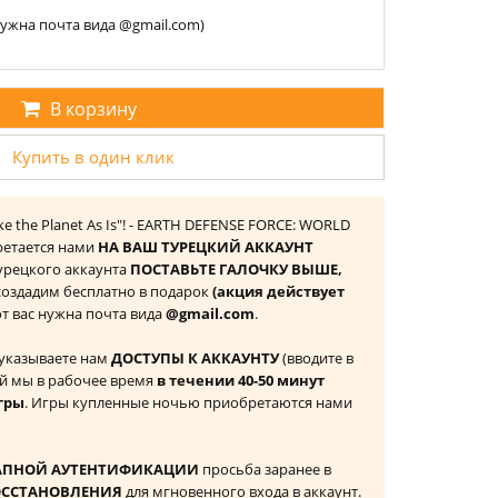
 нужна почта вида @gmail.com)
В корзину
Купить в один клик
ke the Planet As Is"! - EARTH DEFENSE FORCE: WORLD
ретается нами
НА ВАШ ТУРЕЦКИЙ АККАУНТ
 Турецкого аккаунта
ПОСТАВЬТЕ ГАЛОЧКУ ВЫШЕ,
 создадим бесплатно в подарок
(акция действует
 от вас нужна почта вида
@gmail.com
.
 указываете нам
ДОСТУПЫ К АККАУНТУ
(вводите в
й мы в рабочее время
в течении 40-50 минут
гры
. Игры купленные ночью приобретаются нами
АПНОЙ АУТЕНТИФИКАЦИИ
просьба заранее в
ОССТАНОВЛЕНИЯ
для мгновенного входа в аккаунт.