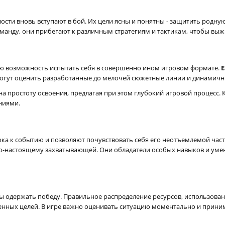
ости вновь вступают в бой. Их цели ясны и понятны - защитить родн
манду, они прибегают к различным стратегиям и тактикам, чтобы выжи
ы
ую возможность испытать себя в совершенно ином игровом формате.
E
могут оценить разработанные до мелочей сюжетные линии и динамичн
а простоту освоения, предлагая при этом глубокий игровой процесс.
ниями.
ока к событию и позволяют почувствовать себя его неотъемлемой ча
 по-настоящему захватывающей. Они обладатели особых навыков и уме
бы одержать победу. Правильное распределение ресурсов, использова
енных целей. В игре важно оценивать ситуацию моментально и приним