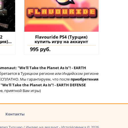
 2
Flavouride PS4 (Турция)
ция)
купить игру на аккаунт
на
995 руб.
monaut: "We'll Take the Planet As Is"! - EARTH
обретается в Турецком регионе или Индийском регионе
с БЕСПЛАТНО. Мы гарантируем, что после
приобретения
We'll Take the Planet As Is"! - EARTH DEFENSE
ее, приятной Вам игры)
Контакты
через Турцию / Индию на аккаунт - ИгроНовинка © 2026