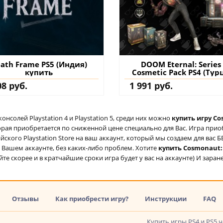
ath Frame PS5 (Индия)
DOOM Eternal: Series
купить
Cosmetic Pack PS4 (Тур
купить дополнение 
08 руб.
1 991 руб.
аккаунт
солей Playstation 4 и Playstation 5, среди них можно
купить игру Cos
торая приобретается по сниженной цене специально для Вас. Игра при
ийского Playstation Store на ваш аккаунт, который мы создаем для ва
на Вашем аккаунте, без каких-либо проблем. Хотите
купить Cosmonaut: "
йте скорее и в кратчайшие сроки игра будет у вас на аккаунте) И заран
Отзывы
Как приобрести игру?
Инструкции
FAQ
Купить игры PS4 и PS5 