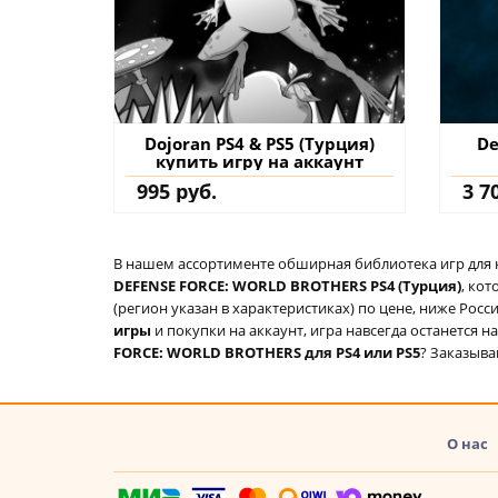
Dojoran PS4 & PS5 (Турция)
De
купить игру на аккаунт
995 руб.
3 7
В нашем ассортименте обширная библиотека игр для кон
DEFENSE FORCE: WORLD BROTHERS PS4 (Турция)
, ко
(регион указан в характеристиках) по цене, ниже Росс
игры
и покупки на аккаунт, игра навсегда останется 
FORCE: WORLD BROTHERS для PS4 или PS5
? Заказыва
О нас