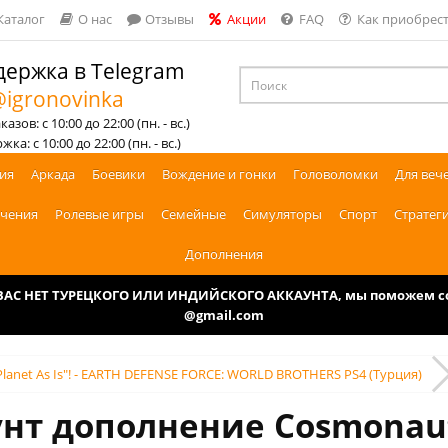
Каталог
О нас
Отзывы
Акции
FAQ
Как приобрест
ержка в Telegram
igronovinka
азов: с 10:00 до 22:00 (пн. - вс.)
ка: с 10:00 до 22:00 (пн. - вс.)
ия
Аркада
Боевики
Вождение и гонки
Головоломки
Для веч
чения
Ролевые игры
Семейные
Симуляторы
Спорт
Стратег
Дополнения
У ВАС НЕТ ТУРЕЦКОГО ИЛИ ИНДИЙСКОГО АККАУНТА, мы поможем соз
@gmail.com
 Planet As Is"! - EARTH DEFENSE FORCE: WORLD BROTHERS PS4 (Турция)
нт дополнение Cosmonaut: