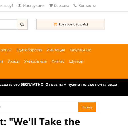
и игру?
Инструкции
Корзина
Контакты
Товаров 0 (0 руб.)
еринок
Единоборства
Имитация
Казуальные
ии
Ужасы
Уникальные
Фитнес
Шутеры
дать его БЕСПЛАТНО! От вас нам нужна только почта вида
 "We'll Take the