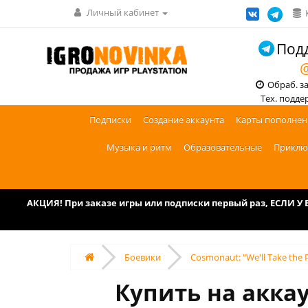
Личный кабинет
Подд
@
Обраб. зак
Тех. поддерж
Подписки
Создание аккаунта
Карты пополнен
Музыка и ритм
Образовательные
Приклю
АКЦИЯ! При заказе игры или подписки первый раз, ЕСЛИ 
Боевики
Cosmonaut: "We'll Take the
Купить на аккау