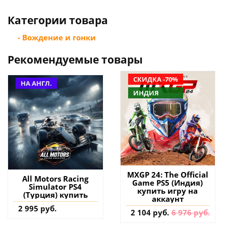
Категории товара
- Вождение и гонки
Рекомендуемые товары
СКИДКА -70%
НА АНГЛ.
ИНДИЯ
MXGP 24: The Official
All Motors Racing
Game PS5 (Индия)
Simulator PS4
купить игру на
(Турция) купить
аккаунт
2 995 руб.
2 104 руб.
6 976 руб.