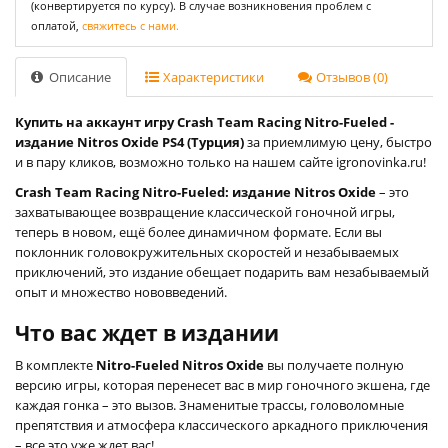
(конвертируется по курсу). В случае возникновения проблем с
оплатой,
свяжитесь с нами.
Описание
Характеристики
Отзывов (0)
Купить на аккаунт игру Crash Team Racing Nitro-Fueled -
издание Nitros Oxide PS4 (Турция)
за приемлимую цену, быстро
и в пару кликов, возможно только на нашем сайте igronovinka.ru!
Crash Team Racing Nitro-Fueled: издание Nitros Oxide
– это
захватывающее возвращение классической гоночной игры,
теперь в новом, ещё более динамичном формате. Если вы
поклонник головокружительных скоростей и незабываемых
приключений, это издание обещает подарить вам незабываемый
опыт и множество нововведений.
Что вас ждет в издании
В комплекте
Nitro-Fueled Nitros Oxide
вы получаете полную
версию игры, которая перенесет вас в мир гоночного экшена, где
каждая гонка – это вызов. Знаменитые трассы, головоломные
препятствия и атмосфера классического аркадного приключения
– все это уже ждет вас!