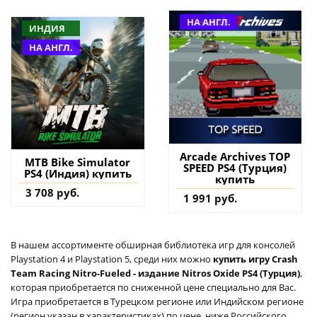
НА АНГЛ.
ИНДИЯ
НА АНГЛ.
Arcade Archives TOP
MTB Bike Simulator
SPEED PS4 (Турция)
PS4 (Индия) купить
купить
3 708 руб.
1 991 руб.
В нашем ассортименте обширная библиотека игр для консолей
Playstation 4 и Playstation 5, среди них можно
купить игру Crash
Team Racing Nitro-Fueled - издание Nitros Oxide PS4 (Турция)
,
которая приобретается по сниженной цене специально для Вас.
Игра приобретается в Турецком регионе или Индийском регионе
(регион указан в характеристиках) по цене, ниже Российского