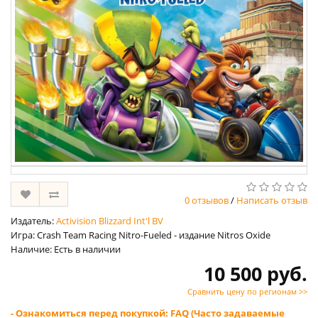
0 отзывов
/
Написать отзыв
Издатель:
Activision Blizzard Int'l BV
Игра: Crash Team Racing Nitro-Fueled - издание Nitros Oxide
Наличие: Есть в наличии
10 500 руб.
Сравнить цену по регионам >>
- Ознакомиться перед покупкой: FAQ (Часто задаваемые