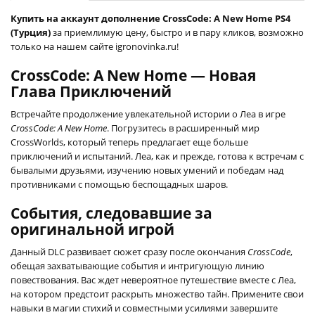
Купить на аккаунт дополнение CrossCode: A New Home PS4
(Турция)
за приемлимую цену, быстро и в пару кликов, возможно
только на нашем сайте igronovinka.ru!
CrossCode: A New Home — Новая
Глава Приключений
Встречайте продолжение увлекательной истории о Леа в игре
CrossCode: A New Home
. Погрузитесь в расширенный мир
CrossWorlds, который теперь предлагает еще больше
приключений и испытаний. Леа, как и прежде, готова к встречам с
бывалыми друзьями, изучению новых умений и победам над
противниками с помощью беспощадных шаров.
События, следовавшие за
оригинальной игрой
Данный DLC развивает сюжет сразу после окончания
CrossCode
,
обещая захватывающие события и интригующую линию
повествования. Вас ждет невероятное путешествие вместе с Леа,
на котором предстоит раскрыть множество тайн. Примените свои
навыки в магии стихий и совместными усилиями завершите