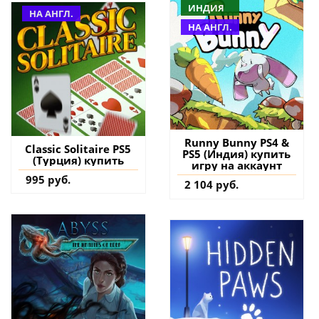
ИНДИЯ
НА АНГЛ.
НА АНГЛ.
Runny Bunny PS4 &
Classic Solitaire PS5
PS5 (Индия) купить
(Турция) купить
игру на аккаунт
995 руб.
2 104 руб.