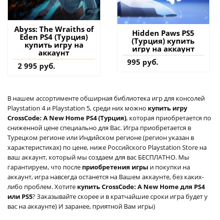
Abyss: The Wraiths of
Hidden Paws PS5
Eden PS4 (Турция)
(Турция) купить
купить игру на
игру на аккаунт
аккаунт
995 руб.
2 995 руб.
В нашем ассортименте обширная библиотека игр для консолей
Playstation 4 и Playstation 5, среди них можно
купить игру
CrossCode: A New Home PS4 (Турция)
, которая приобретается по
сниженной цене специально для Вас. Игра приобретается в
Турецком регионе или Индийском регионе (регион указан в
характеристиках) по цене, ниже Российского Playstation Store на
ваш аккаунт, который мы создаем для вас БЕСПЛАТНО. Мы
гарантируем, что после
приобретения игры
и покупки на
аккаунт, игра навсегда останется на Вашем аккаунте, без каких-
либо проблем. Хотите
купить CrossCode: A New Home для PS4
или PS5
? Заказывайте скорее и в кратчайшие сроки игра будет у
вас на аккаунте) И заранее, приятной Вам игры)