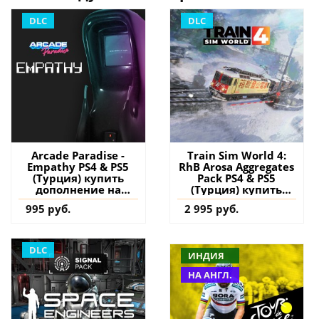
DLC
DLC
Arcade Paradise -
Train Sim World 4:
Empathy PS4 & PS5
RhB Arosa Aggregates
(Турция) купить
Pack PS4 & PS5
дополнение на
(Турция) купить
аккаунт
дополнение на
995 руб.
2 995 руб.
аккаунт
DLC
ИНДИЯ
НА АНГЛ.