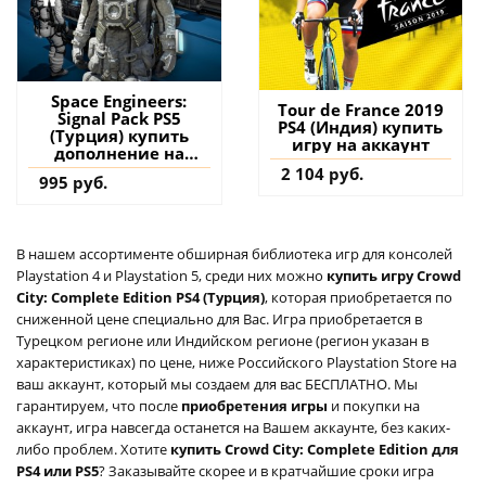
Space Engineers:
Tour de France 2019
Signal Pack PS5
PS4 (Индия) купить
(Турция) купить
игру на аккаунт
дополнение на
аккаунт
2 104 руб.
995 руб.
В нашем ассортименте обширная библиотека игр для консолей
Playstation 4 и Playstation 5, среди них можно
купить игру Crowd
City: Complete Edition PS4 (Турция)
, которая приобретается по
сниженной цене специально для Вас. Игра приобретается в
Турецком регионе или Индийском регионе (регион указан в
характеристиках) по цене, ниже Российского Playstation Store на
ваш аккаунт, который мы создаем для вас БЕСПЛАТНО. Мы
гарантируем, что после
приобретения игры
и покупки на
аккаунт, игра навсегда останется на Вашем аккаунте, без каких-
либо проблем. Хотите
купить Crowd City: Complete Edition для
PS4 или PS5
? Заказывайте скорее и в кратчайшие сроки игра