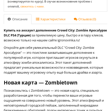
(конвертируется по курсу). В случае возникновения проблем с
оплатой,
свяжитесь с нами.
Описание
Характеристики
Отзывов (0)
Купить на аккаунт дополнение Crowd City: Zombie Apocalypse
DLC PS4 (Турция)
за приемлимую цену, быстро и в пару кликов,
возможно только на нашем сайте igronovinka.ru!
Откройте для себя увлекательный DLC "Crowd City: Zombie
Apocalypse" — это поистине захватывающее дополнение к
популярной игре, которое приглашает игроков окунуться в
атмосферу зомби-апокалипсиса. Этот пакет дополнений
предлагает уникальные возможности и нововведения, которые
подарят вашему игровому опыту ещё больше драйва и азарта.
Новая карта — Zombietown
Познакомьтесь с Zombietown — это новая карта, специально
разработанная для того, чтобы перенести ваши игровые
ощущения на совершенно новый уровень. Этот атмосферный и
неповторимый городской пейзаж, заполненный мириадами
безжизненных обитателей, полон интересных точек и скрытых