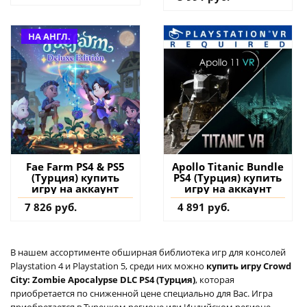
купить дополнение
на аккаунт
НА АНГЛ.
Fae Farm PS4 & PS5
Apollo Titanic Bundle
(Турция) купить
PS4 (Турция) купить
игру на аккаунт
игру на аккаунт
7 826 руб.
4 891 руб.
В нашем ассортименте обширная библиотека игр для консолей
Playstation 4 и Playstation 5, среди них можно
купить игру Crowd
City: Zombie Apocalypse DLC PS4 (Турция)
, которая
приобретается по сниженной цене специально для Вас. Игра
приобретается в Турецком регионе или Индийском регионе