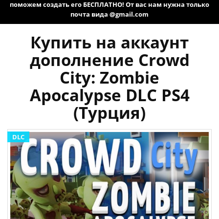
поможем создать его БЕСПЛАТНО! От вас нам нужна только
почта вида @gmail.com
Купить на аккаунт
дополнение Crowd
City: Zombie
Apocalypse DLC PS4
(Турция)
DLC