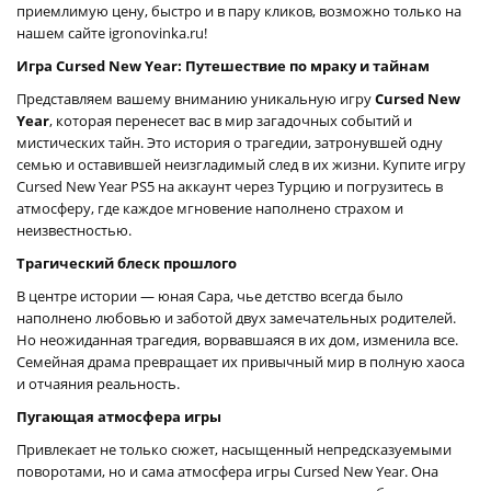
приемлимую цену, быстро и в пару кликов, возможно только на
нашем сайте igronovinka.ru!
Игра Cursed New Year: Путешествие по мраку и тайнам
Представляем вашему вниманию уникальную игру
Cursed New
Year
, которая перенесет вас в мир загадочных событий и
мистических тайн. Это история о трагедии, затронувшей одну
семью и оставившей неизгладимый след в их жизни. Купите игру
Cursed New Year PS5 на аккаунт через Турцию и погрузитесь в
атмосферу, где каждое мгновение наполнено страхом и
неизвестностью.
Трагический блеск прошлого
В центре истории — юная Сара, чье детство всегда было
наполнено любовью и заботой двух замечательных родителей.
Но неожиданная трагедия, ворвавшаяся в их дом, изменила все.
Семейная драма превращает их привычный мир в полную хаоса
и отчаяния реальность.
Пугающая атмосфера игры
Привлекает не только сюжет, насыщенный непредсказуемыми
поворотами, но и сама атмосфера игры Cursed New Year. Она