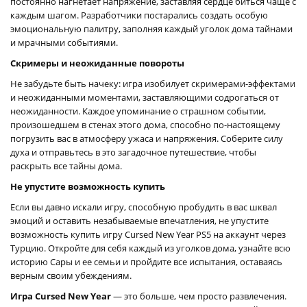
постоянно нагнетает напряжение, заставляя сердце биться чаще с
каждым шагом. Разработчики постарались создать особую
эмоциональную палитру, заполняя каждый уголок дома тайнами
и мрачными событиями.
Скримеры и неожиданные повороты
Не забудьте быть начеку: игра изобилует скримерами-эффектами
и неожиданными моментами, заставляющими содрогаться от
неожиданности. Каждое упоминание о страшном событии,
произошедшем в стенах этого дома, способно по-настоящему
погрузить вас в атмосферу ужаса и напряжения. Соберите силу
духа и отправьтесь в это загадочное путешествие, чтобы
раскрыть все тайны дома.
Не упустите возможность купить
Если вы давно искали игру, способную пробудить в вас шквал
эмоций и оставить незабываемые впечатления, не упустите
возможность купить игру Cursed New Year PS5 на аккаунт через
Турцию. Откройте для себя каждый из уголков дома, узнайте всю
историю Сары и ее семьи и пройдите все испытания, оставаясь
верным своим убеждениям.
Игра Cursed New Year
— это больше, чем просто развлечения.