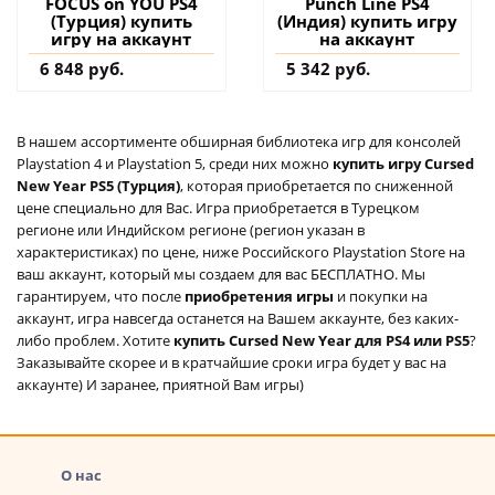
FOCUS on YOU PS4
Punch Line PS4
(Турция) купить
(Индия) купить игру
игру на аккаунт
на аккаунт
6 848 руб.
5 342 руб.
В нашем ассортименте обширная библиотека игр для консолей
Playstation 4 и Playstation 5, среди них можно
купить игру Cursed
New Year PS5 (Турция)
, которая приобретается по сниженной
цене специально для Вас. Игра приобретается в Турецком
регионе или Индийском регионе (регион указан в
характеристиках) по цене, ниже Российского Playstation Store на
ваш аккаунт, который мы создаем для вас БЕСПЛАТНО. Мы
гарантируем, что после
приобретения игры
и покупки на
аккаунт, игра навсегда останется на Вашем аккаунте, без каких-
либо проблем. Хотите
купить Cursed New Year для PS4 или PS5
?
Заказывайте скорее и в кратчайшие сроки игра будет у вас на
аккаунте) И заранее, приятной Вам игры)
О нас