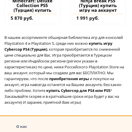
Minecraft: Deluxe
Ninja Break PS5
Collection PS5
(Турция) купить
(Турция) купить
игру на аккаунт
5 870 руб.
1 991 руб.
В нашем ассортименте обширная библиотека игр для консолей
Playstation 4 и Playstation 5, среди них можно
купить игру
Cybercop PS4 (Турция)
, которая приобретается по сниженной
цене специально для Вас. Игра приобретается в Турецком
регионе или Индийском регионе (регион указан в
характеристиках) по цене, ниже Российского Playstation Store на
ваш аккаунт, который мы создаем для вас БЕСПЛАТНО. Мы
гарантируем, что после
приобретения игры
и покупки на
аккаунт, игра навсегда останется на Вашем аккаунте, без каких-
либо проблем. Хотите
купить Cybercop для PS4 или PS5
?
Заказывайте скорее и в кратчайшие сроки игра будет у вас на
аккаунте) И заранее, приятной Вам игры)
О нас