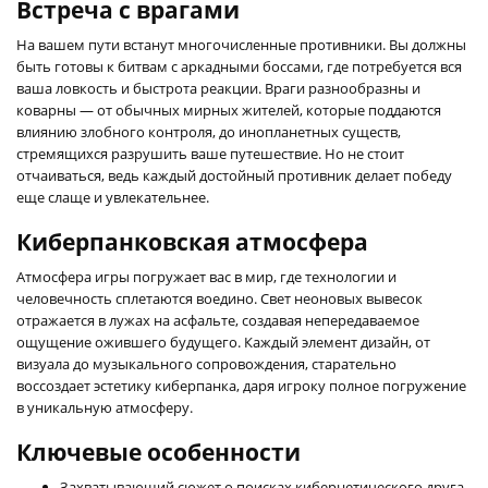
Встреча с врагами
На вашем пути встанут многочисленные противники. Вы должны
быть готовы к битвам с аркадными боссами, где потребуется вся
ваша ловкость и быстрота реакции. Враги разнообразны и
коварны — от обычных мирных жителей, которые поддаются
влиянию злобного контроля, до инопланетных существ,
стремящихся разрушить ваше путешествие. Но не стоит
отчаиваться, ведь каждый достойный противник делает победу
еще слаще и увлекательнее.
Киберпанковская атмосфера
Атмосфера игры погружает вас в мир, где технологии и
человечность сплетаются воедино. Свет неоновых вывесок
отражается в лужах на асфальте, создавая непередаваемое
ощущение ожившего будущего. Каждый элемент дизайн, от
визуала до музыкального сопровождения, старательно
воссоздает эстетику киберпанка, даря игроку полное погружение
в уникальную атмосферу.
Ключевые особенности
Захватывающий сюжет о поисках кибернетического друга.