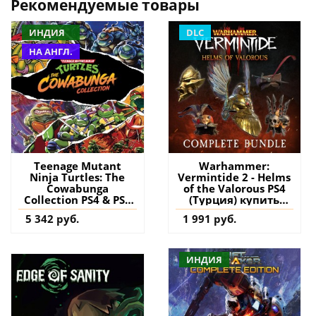
Рекомендуемые товары
ИНДИЯ
DLC
НА АНГЛ.
Teenage Mutant
Warhammer:
Ninja Turtles: The
Vermintide 2 - Helms
Cowabunga
of the Valorous PS4
Collection PS4 & PS5
(Турция) купить
(Индия) купить игру
дополнение на
5 342 руб.
1 991 руб.
на аккаунт
аккаунт
ИНДИЯ