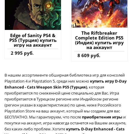
The Riftbreaker
Edge of Sanity PS4 &
Complete Edition PS5
PS5 (Турция) купить
(Индия) купить игру
игру на аккаунт
на аккаунт
2 995 руб.
8 609 руб.
В нашем ассортименте обширная библиотека игр для консолей
Playstation 4 и Playstation 5, среди них можно
купить игру D-Day
Enhanced - Cats Weapon Skin PS5 (Турция)
, которая
приобретается по сниженной цене специально для Вас. Игра
приобретается в Турецком регионе или Индийском регионе
(регион указан в характеристиках) по цене, ниже Российского
Playstation Store на ваш аккаунт, который мы создаем для вас
БЕСПЛАТНО. Мы гарантируем, что после
приобретения игры
и
покупки на аккаунт, игра навсегда останется на Вашем аккаунте,
без каких-либо проблем. Хотите
купить D-Day Enhanced - Cats