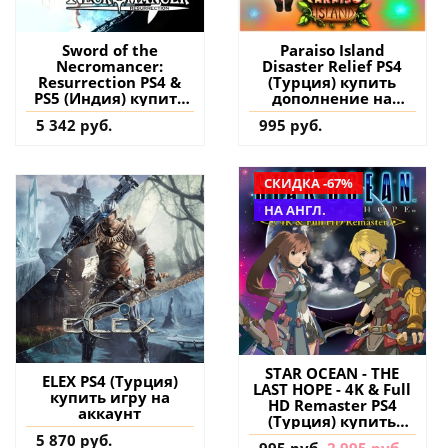
Sword of the
Paraiso Island
Necromancer:
Disaster Relief PS4
Resurrection PS4 &
(Турция) купить
PS5 (Индия) купить
дополнение на
игру на аккаунт
аккаунт
5 342 руб.
995 руб.
СКИДКА -67%
НА АНГЛ.
STAR OCEAN - THE
ELEX PS4 (Турция)
LAST HOPE - 4K & Full
купить игру на
HD Remaster PS4
аккаунт
(Турция) купить
игру на аккаунт
5 870 руб.
995 руб.
2 995 руб.