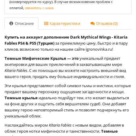
(конвертируется по курсу). В случае возникновения проблем с
оплатой,
свяжитесь с нами.
Описание
Характеристики
Отзывов (0)
Купить на аккаунт дополнение Dark Mythical Wings - Kitaria
Fables PS4 & PS5 (Турция)
за приемлимую цену, быстро и в пару
кликов, возможно только на нашем сайте igronovinka.ru!
Темные Мифические Крылья — это
уникальный предмет
экипировки для ваших приключений в захватывающем мире
Kitaria Fables
. С их помощью вы можете настроить внешний вид
вашего героя, придать ему больше индивидуальности и стиля.
Эти крылья представляют собой символ тьмы и мистики, которые
придают вашему персонажу ощущение загадочности и мощи.
Темные крылья
идеально подойдут тем, кто желает выделиться
на фоне других и ощутить себя вершителем судеб. Они добавят
вашему герою неповторимый стиль и позволят подчеркнуть его
уникальный облик.
Наслаждайтесь миром
Kitaria Fables
с новым видом, добавляя в
облик героя нотки мифичности и таинственности.
Темные