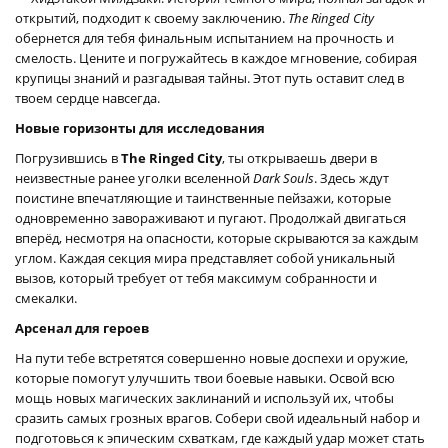
открытий, подходит к своему заключению.
The Ringed City
обернется для тебя финальным испытанием на прочность и
смелость. Цените и погружайтесь в каждое мгновение, собирая
крупицы знаний и разгадывая тайны. Этот путь оставит след в
твоем сердце навсегда.
Новые горизонты для исследования
Погрузившись в
The Ringed City
, ты открываешь двери в
неизвестные ранее уголки вселенной
Dark Souls
. Здесь ждут
поистине впечатляющие и таинственные пейзажи, которые
одновременно завораживают и пугают. Продолжай двигаться
вперёд, несмотря на опасности, которые скрываются за каждым
углом. Каждая секция мира представляет собой уникальный
вызов, который требует от тебя максимум собранности и
смекалки.
Арсенал для героев
На пути тебе встретятся совершенно новые доспехи и оружие,
которые помогут улучшить твои боевые навыки. Освой всю
мощь новых магических заклинаний и используй их, чтобы
сразить самых грозных врагов. Собери свой идеальный набор и
подготовься к эпическим схваткам, где каждый удар может стать