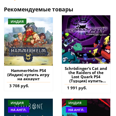
Рекомендуемые товары
ИНДИЯ
Schrödinger’s Cat and
HammerHelm PS4
the Raiders of the
(Индия) купить игру
Lost Quark PS4
на аккаунт
(Турция) купить
игру на аккаунт
3 708 руб.
1 991 руб.
ИНДИЯ
ИНДИЯ
НА АНГЛ.
НА АНГЛ.