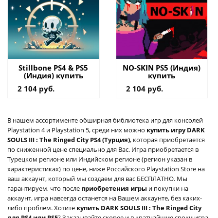
Stillbone PS4 & PS5
NO-SKIN PS5 (Индия)
(Индия) купить
купить
2 104 руб.
2 104 руб.
В нашем ассортименте обширная библиотека игр для консолей
Playstation 4 и Playstation 5, среди них можно
купить игру DARK
SOULS III : The Ringed City PS4 (Турция)
, которая приобретается
по сниженной цене специально для Вас. Игра приобретается в
Турецком регионе или Индийском регионе (регион указан в
характеристиках) по цене, ниже Российского Playstation Store на
ваш аккаунт, который мы создаем для вас БЕСПЛАТНО. Мы
гарантируем, что после
приобретения игры
и покупки на
аккаунт, игра навсегда останется на Вашем аккаунте, без каких-
либо проблем. Хотите
купить DARK SOULS III : The Ringed City
для PS4 или PS5
? Заказывайте скорее и в кратчайшие сроки игра