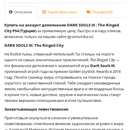
Описание
Характеристики
Отзывов (0)
Купить на аккаунт дополнение DARK SOULS III : The Ringed
City PS4 (Турция)
за приемлимую цену, быстро и в пару кликов,
возможно только на нашем сайте igronovinka.ru!
DARK SOULS III: The Ringed City
Не бойся тьмы, отважный пепельный! Ты стоишь на пороге
одного из самых значительных приключений.
The Ringed City
—
это финальное дополнение к знаменитой игре
Dark Souls III
,
признанной игрой года на премии Golden Joystick Awards в 2016
году. Посети границу мира, отправившись на поиски города,
скрытого за таинственной стеной. Тебя ожидают неизведанные
земли, необычайно могущественные враги и легендарные боссы.
А кроме того, новые доспехи, оружие и магические силы станут
твоими верными помощниками в этом путешествии.
Захватывающее повествование
Приготовься окунуться в сложное и увлекательное
повествование, сплетённое великим художником игрового мира
— Хидэтакой Миядзаки. История темного мира, полная загадок и