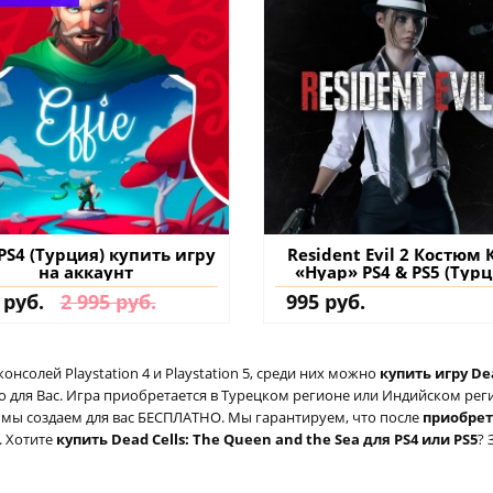
 PS4 (Турция) купить игру
Resident Evil 2 Костюм 
на аккаунт
«Нуар» PS4 & PS5 (Турц
купить дополнение 
 руб.
2 995 руб.
995 руб.
аккаунт
солей Playstation 4 и Playstation 5, среди них можно
купить игру Dea
для Вас. Игра приобретается в Турецком регионе или Индийском регио
ый мы создаем для вас БЕСПЛАТНО. Мы гарантируем, что после
приобре
. Хотите
купить Dead Cells: The Queen and the Sea для PS4 или PS5
? 