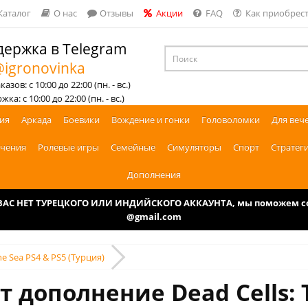
Каталог
О нас
Отзывы
Акции
FAQ
Как приобрест
ержка в Telegram
igronovinka
азов: с 10:00 до 22:00 (пн. - вс.)
ка: с 10:00 до 22:00 (пн. - вс.)
ия
Аркада
Боевики
Вождение и гонки
Головоломки
Для веч
чения
Ролевые игры
Семейные
Симуляторы
Спорт
Стратег
Дополнения
У ВАС НЕТ ТУРЕЦКОГО ИЛИ ИНДИЙСКОГО АККАУНТА, мы поможем соз
@gmail.com
he Sea PS4 & PS5 (Турция)
т дополнение Dead Cells: 