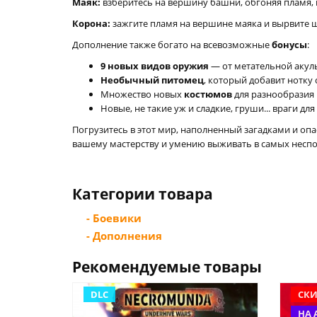
Маяк:
взберитесь на вершину башни, обгоняя пламя, к
Корона:
зажгите пламя на вершине маяка и вырвите ша
Дополнение также богато на всевозможные
бонусы
:
9 новых видов оружия
— от метательной акулы 
Необычный питомец
, который добавит нотку
Множество новых
костюмов
для разнообразия 
Новые, не такие уж и сладкие, груши... враги для
Погрузитесь в этот мир, наполненный загадками и опа
вашему мастерству и умению выживать в самых неспок
Категории товара
- Боевики
- Дополнения
Рекомендуемые товары
DLC
СКИ
НА 