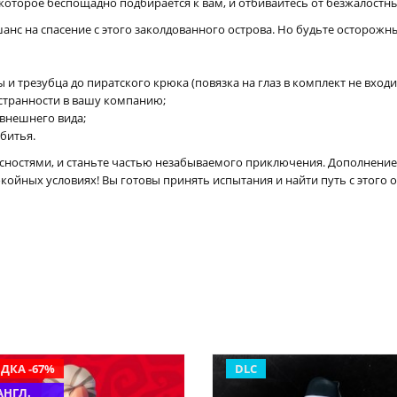
оторое беспощадно подбирается к вам, и отбивайтесь от безжалостных
нс на спасение с этого заколдованного острова. Но будьте осторожны, 
и трезубца до пиратского крюка (повязка на глаз в комплект не входит
 странности в вашу компанию;
внешнего вида;
 битья.
сностями, и станьте частью незабываемого приключения. Дополнение De
ойных условиях! Вы готовы принять испытания и найти путь с этого о
ДКА -67%
DLC
АНГЛ.