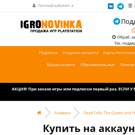
Личный кабинет
Подд
@
Обраб. зак
Тех. поддерж
Подписки
Создание аккаунта
Карты пополнен
Музыка и ритм
Образовательные
Приклю
АКЦИЯ! При заказе игры или подписки первый раз, ЕСЛИ 
Боевики
Dead Cells: The Queen and t
Купить на аккаун