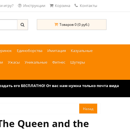
и игру?
Инструкции
Корзина
Контакты
Товаров 0 (0 руб.)
еринок
Единоборства
Имитация
Казуальные
ии
Ужасы
Уникальные
Фитнес
Шутеры
дать его БЕСПЛАТНО! От вас нам нужна только почта вида
The Queen and the