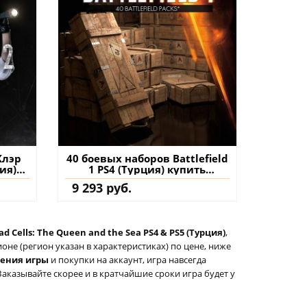
Клэр
40 боевых наборов Battlefield
ия)
1 PS4 (Турция) купить
на
дополнение на аккаунт
9 293 руб.
d Cells: The Queen and the Sea PS4 & PS5 (Турция)
,
не (регион указан в характеристиках) по цене, ниже
тения игры
и покупки на аккаунт, игра навсегда
Заказывайте скорее и в кратчайшие сроки игра будет у