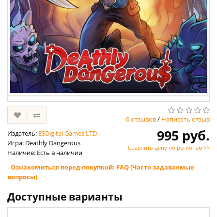
0 отзывов
/
Написать отзыв
995 руб.
Издатель:
ESDigital Games LTD
Игра: Deathly Dangerous
Сравнить цену по регионам >>
Наличие: Есть в наличии
- Ознакомиться перед покупкой: FAQ (Часто задаваемые
вопросы)
Доступные варианты