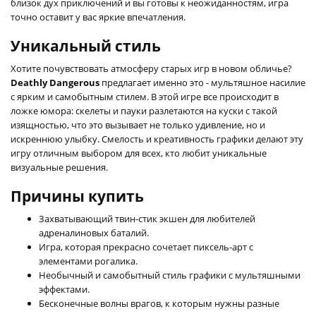
близок дух приключений и вы готовы к неожиданностям, игра
точно оставит у вас яркие впечатления.
Уникальный стиль
Хотите почувствовать атмосферу старых игр в новом обличье?
Deathly Dangerous
предлагает именно это - мультяшное насилие
с ярким и самобытным стилем. В этой игре все происходит в
ложке юмора: скелеты и пауки разлетаются на куски с такой
изящностью, что это вызывает не только удивление, но и
искреннюю улыбку. Смелость и креативность графики делают эту
игру отличным выбором для всех, кто любит уникальные
визуальные решения.
Причины купить
Захватывающий твин-стик экшен для любителей
адреналиновых баталий.
Игра, которая прекрасно сочетает пиксель-арт с
элементами рогалика.
Необычный и самобытный стиль графики с мультяшными
эффектами.
Бесконечные волны врагов, к которым нужны разные