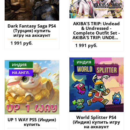
AKIBA'S TRIP: Undead
Dark Fantasy Saga PS4
& Undressed -
(Турция) купить
Complete Outfit Set -
игру на аккаунт
AKIBA'S TRIP: UNDEAD
＆ UNDRESSED PS4
1 991 руб.
1 991 руб.
(Турция) купить
дополнение на
аккаунт
ИНДИЯ
ИНДИЯ
НА АНГЛ.
World Splitter PS4
UP 1 WAY PS5 (Индия)
(Индия) купить игру
купить
на аккаунт