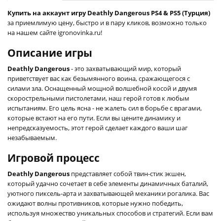
Купить на аккаунт игру Deathly Dangerous PS4 & PS5 (Турция)
за приемлимую цену, быстро и в пару кликов, возможно только
на нашем сайте igronovinka.ru!
Описание игры
Deathly Dangerous
- это захватывающий мир, который
приветствует вас как безымянного воина, сражающегося с
силами зла. Оснащенный мощной волшебной косой и двумя
скорострельными пистолетами, наш герой готов к любым
испытаниям. Его цель ясна - не жалеть сил в борьбе с врагами,
которые встают на его пути. Если вы цените динамику и
непредсказуемость, этот герой сделает каждого ваши шаг
незабываемым.
Игровой процесс
Deathly Dangerous
представляет собой твин-стик экшен,
который удачно сочетает в себе элементы динамичных баталий,
уютного пиксель-арта и захватывающей механики рогалика. Вас
ожидают волны противников, которые нужно победить,
используя множество уникальных способов и стратегий. Если вам