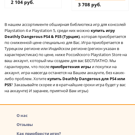
2 104 руб.
3 708 руб.
В нашем ассортименте обширная библиотека игр для консолей
Playstation 4 и Playstation 5, среди них можно
купить игру
Deathly Dangerous PS4 & PS5 (Турция)
, которая приобретается
по сниженной цене специально для Вас. Игра приобретается в
Турецком регионе или Индийском регионе (регион указан в
характеристиках) по цене, ниже Российского Playstation Store на
ваш аккаунт, который мы создаем для вас БЕСПЛАТНО. Мы
гарантируем, что после
приобретения игры
и покупки на
аккаунт, игра навсегда останется на Вашем аккаунте, без каких-
либо проблем. Хотите
купить Deathly Dangerous для PS4 или
PS5
? Заказывайте скорее и в кратчайшие сроки игра будет у вас
на аккаунте) И заранее, приятной Вам игры)
О нас
Отзывы
Как приобрести игру?