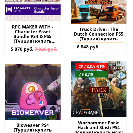
RPG MAKER WITH -
Truck Driver: The
Character Asset
Dutch Connection PS5
Bundle PS4 & PS5
(Турция) купить
(Турция) купить
дополнение на
6 848 руб.
5 870 руб.
7 826 руб.
аккаунт
СКИДКА -61%
ИНДИЯ
Warhammer Pack:
Bioweaver PS4
Hack and Slash PS4
(Турция) купить
(Индия) купить игру