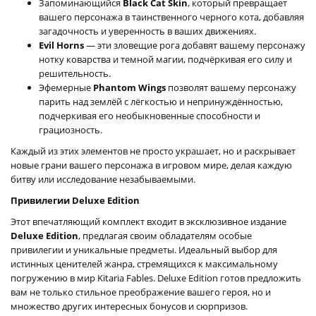
Запоминающийся
Black Cat Skin
, который превращает
вашего персонажа в таинственного черного кота, добавляя
загадочность и уверенность в ваших движениях.
Evil Horns
— эти зловещие рога добавят вашему персонажу
нотку коварства и темной магии, подчёркивая его силу и
решительность.
Эфемерные
Phantom Wings
позволят вашему персонажу
парить над землёй с лёгкостью и непринуждённостью,
подчеркивая его необыкновенные способности и
грациозность.
Каждый из этих элементов не просто украшает, но и раскрывает
новые грани вашего персонажа в игровом мире, делая каждую
битву или исследование незабываемыми.
Привилегии Deluxe Edition
Этот впечатляющий комплект входит в эксклюзивное издание
Deluxe Edition
, предлагая своим обладателям особые
привилегии и уникальные предметы. Идеальный выбор для
истинных ценителей жанра, стремящихся к максимальному
погружению в мир Kitaria Fables. Deluxe Edition готов предложить
вам не только стильное преображение вашего героя, но и
множество других интересных бонусов и сюрпризов.