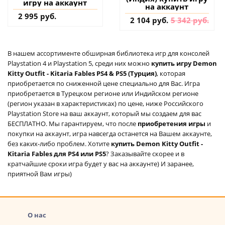
игру на аккаунт
на аккаунт
2 995 руб.
2 104 руб.
5 342 руб.
В нашем ассортименте обширная библиотека игр для консолей
Playstation 4 и Playstation 5, среди них можно
купить игру Demon
Kitty Outfit - Kitaria Fables PS4 & PS5 (Турция)
, которая
приобретается по сниженной цене специально для Вас. Игра
приобретается в Турецком регионе или Индийском регионе
(регион указан в характеристиках) по цене, ниже Российского
Playstation Store на ваш аккаунт, который мы создаем для вас
БЕСПЛАТНО. Мы гарантируем, что после
приобретения игры
и
покупки на аккаунт, игра навсегда останется на Вашем аккаунте,
без каких-либо проблем. Хотите
купить Demon Kitty Outfit -
Kitaria Fables для PS4 или PS5
? Заказывайте скорее и в
кратчайшие сроки игра будет у вас на аккаунте) И заранее,
приятной Вам игры)
О нас