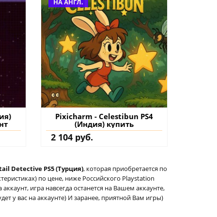
НА АНГЛ.
ия)
Pixicharm - Celestibun PS4
нт
(Индия) купить
2 104 руб.
ail Detective PS5 (Турция)
, которая приобретается по
еристиках) по цене, ниже Российского Playstation
а аккаунт, игра навсегда останется на Вашем аккаунте,
дет у вас на аккаунте) И заранее, приятной Вам игры)