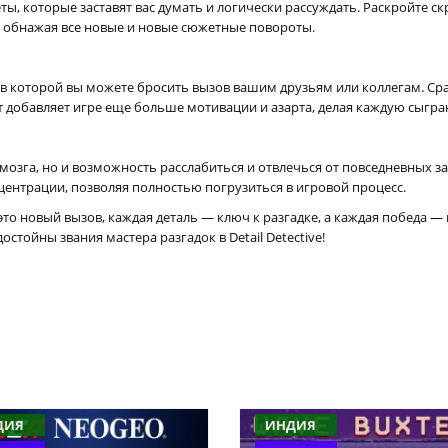
, которые заставят вас думать и логически рассуждать. Раскройте ск
о обнажая все новые и новые сюжетные повороты.
 которой вы можете бросить вызов вашим друзьям или коллегам. Сра
ект добавляет игре еще больше мотивации и азарта, делая каждую сыг
го мозга, но и возможность расслабиться и отвлечься от повседневных
ентрации, позволяя полностью погрузиться в игровой процесс.
то новый вызов, каждая деталь — ключ к разгадке, а каждая победа — 
стойны звания мастера разгадок в Detail Detective!
ДИЯ
ИНДИЯ