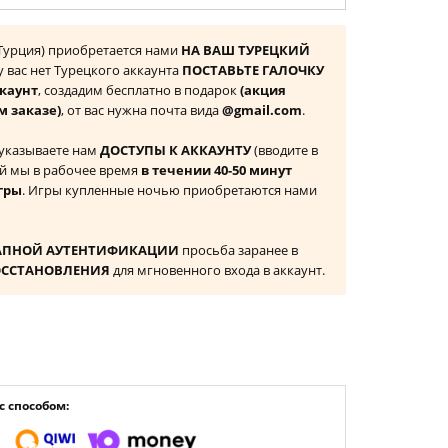
 (Турция) приобретается нами
НА ВАШ ТУРЕЦКИЙ
 у вас нет Турецкого аккаунта
ПОСТАВЬТЕ ГАЛОЧКУ
ккаунт
, создадим бесплатно в подарок
(акция
м заказе)
, от вас нужна почта вида
@gmail.com
.
 указываете нам
ДОСТУПЫ К АККАУНТУ
(вводите в
й мы в рабочее время
в течении 40-50 минут
гры
. Игры купленные ночью приобретаются нами
АПНОЙ АУТЕНТИФИКАЦИИ
просьба заранее в
ОССТАНОВЛЕНИЯ
для мгновенного входа в аккаунт.
 способом: