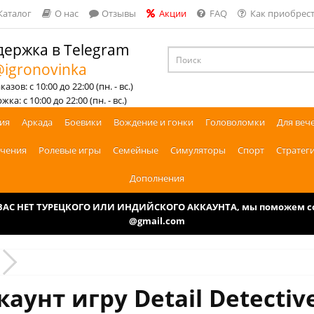
Каталог
О нас
Отзывы
Акции
FAQ
Как приобрест
ержка в Telegram
igronovinka
азов: с 10:00 до 22:00 (пн. - вс.)
ка: с 10:00 до 22:00 (пн. - вс.)
ия
Аркада
Боевики
Вождение и гонки
Головоломки
Для веч
чения
Ролевые игры
Семейные
Симуляторы
Спорт
Стратег
Дополнения
У ВАС НЕТ ТУРЕЦКОГО ИЛИ ИНДИЙСКОГО АККАУНТА, мы поможем соз
@gmail.com
аунт игру Detail Detectiv