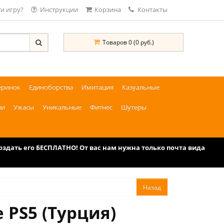
и игру?
Инструкции
Корзина
Контакты
Товаров 0 (0 руб.)
еринок
Единоборства
Имитация
Казуальные
ии
Ужасы
Уникальные
Фитнес
Шутеры
дать его БЕСПЛАТНО! От вас нам нужна только почта вида
e PS5 (Турция)