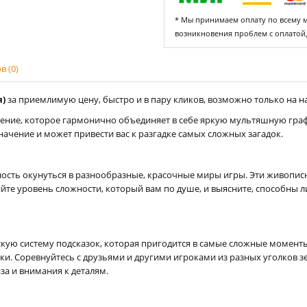
* Мы принимаем оплату по всему ми
возникновения проблем с оплатой
 (0)
я)
за приемлимую цену, быстро и в пару кликов, возможно только на на
ние, которое гармонично объединяет в себе яркую мультяшную граф
значение и может привести вас к разгадке самых сложных загадок.
ость окунуться в разнообразные, красочные миры игры. Эти живопис
айте уровень сложности, который вам по душе, и выясните, способны
ескую систему подсказок, которая пригодится в самые сложные момент
и. Соревнуйтесь с друзьями и другими игроками из разных уголков з
за и внимания к деталям.