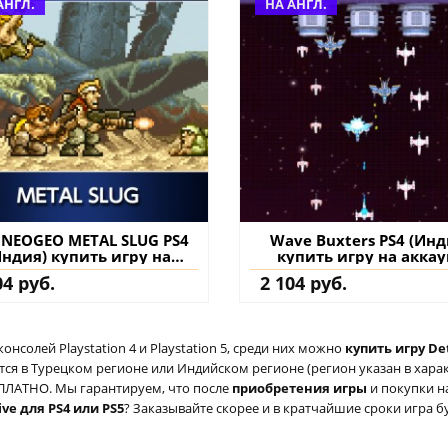
АНГЛ.
НА АНГЛ.
 NEOGEO METAL SLUG PS4
Wave Buxters PS4 (Инд
Индия) купить игру на
купить игру на аккау
аккаунт
04 руб.
2 104 руб.
солей Playstation 4 и Playstation 5, среди них можно
купить игру Det
ся в Турецком регионе или Индийском регионе (регион указан в характ
ЕСПЛАТНО. Мы гарантируем, что после
приобретения игры
и покупки н
ive для PS4 или PS5
? Заказывайте скорее и в кратчайшие сроки игра бу