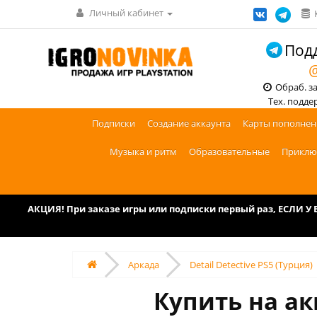
Личный кабинет
Подд
@
Обраб. зак
Тех. поддерж
Подписки
Создание аккаунта
Карты пополнен
Музыка и ритм
Образовательные
Приклю
АКЦИЯ! При заказе игры или подписки первый раз, ЕСЛИ 
Аркада
Detail Detective PS5 (Турция)
Купить на акк