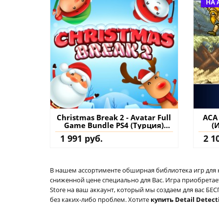
НА 
Christmas Break 2 - Avatar Full
ACA
Game Bundle PS4 (Турция)
(
купить игру на аккаунт
1 991 руб.
2 1
В нашем ассортименте обширная библиотека игр для кон
сниженной цене специально для Вас. Игра приобретает
Store на ваш аккаунт, который мы создаем для вас Б
без каких-либо проблем. Хотите
купить Detail Detect