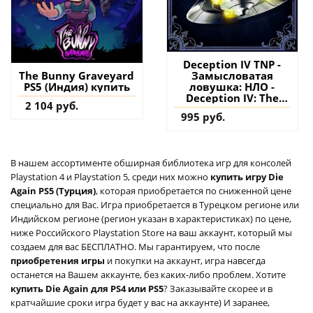
Deception IV TNP -
Замысловатая
The Bunny Graveyard
ловушка: НЛО -
PS5 (Индия) купить
Deception IV: The
2 104 руб.
Nightmare Princess
995 руб.
PS4 (Турция) купить
дополнение на
аккаунт
В нашем ассортименте обширная библиотека игр для консолей
Playstation 4 и Playstation 5, среди них можно
купить игру Die
Again PS5 (Турция)
, которая приобретается по сниженной цене
специально для Вас. Игра приобретается в Турецком регионе или
Индийском регионе (регион указан в характеристиках) по цене,
ниже Российского Playstation Store на ваш аккаунт, который мы
создаем для вас БЕСПЛАТНО. Мы гарантируем, что после
приобретения игры
и покупки на аккаунт, игра навсегда
останется на Вашем аккаунте, без каких-либо проблем. Хотите
купить Die Again для PS4 или PS5
? Заказывайте скорее и в
кратчайшие сроки игра будет у вас на аккаунте) И заранее,