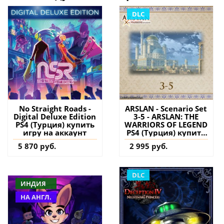
DLC
No Straight Roads -
ARSLAN - Scenario Set
Digital Deluxe Edition
3-5 - ARSLAN: THE
PS4 (Турция) купить
WARRIORS OF LEGEND
игру на аккаунт
PS4 (Турция) купить
дополнение на
5 870 руб.
2 995 руб.
аккаунт
DLC
ИНДИЯ
НА АНГЛ.