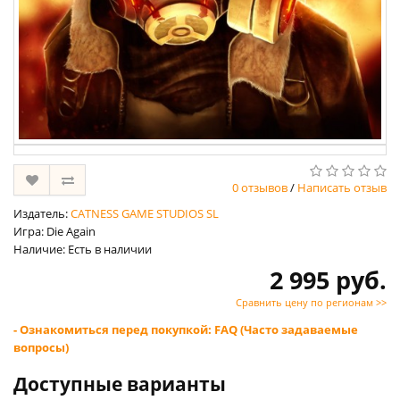
0 отзывов
/
Написать отзыв
Издатель:
CATNESS GAME STUDIOS SL
Игра: Die Again
Наличие: Есть в наличии
2 995 руб.
Сравнить цену по регионам >>
- Ознакомиться перед покупкой: FAQ (Часто задаваемые
вопросы)
Доступные варианты