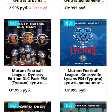
купить игру на
купить дополнение
аккаунт
на аккаунт
2 995 руб.
4 891 руб.
От 995 руб.
DLC
DLC
Mutant Football
Mutant Football
League - Dynasty
League - Gnashville
Edition DLC Pack PS4
Lycans PS4 (Турция)
(Турция) купить
купить дополнение
дополнение на
на аккаунт
От 995 руб.
От 995 руб.
аккаунт
DLC
DLC