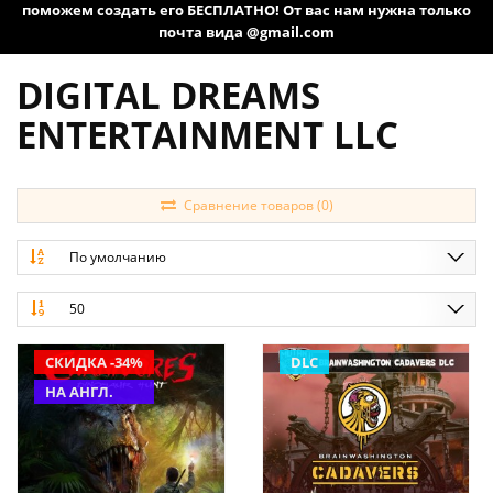
поможем создать его БЕСПЛАТНО! От вас нам нужна только
почта вида @gmail.com
DIGITAL DREAMS
ENTERTAINMENT LLC
Сравнение товаров (0)
По умолчанию
50
СКИДКА -34%
DLC
НА АНГЛ.