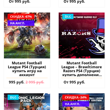
От 995 руб.
От 995 руб.
аккаунт
СКИДКА -67%
DLC
НА АНГЛ.
Mutant Football
Mutant Football
League PS4 (Турция)
League – Brawltimore
купить игру на
Razors PS4 (Турция)
аккаунт
купить дополнение
на аккаунт
995 руб.
2 995 руб.
От 995 руб.
DLC
СКИДКА -34%
НА АНГЛ.