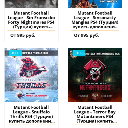
Mutant Football
Mutant Football
League - Sin Fransicko
League - Sinsonasty
Forty Nightmares PS4
Mangles PS4 (Турция)
(Турция) купить
купить дополнение
дополнение на
на аккаунт
От 995 руб.
От 995 руб.
аккаунт
DLC
DLC
Mutant Football
Mutant Football
League - Snuffalo
League - Terror Bay
Thrills PS4 (Турция)
Mutantneers PS4
купить дополнение
(Турция) купить
на аккаунт
дополнение на