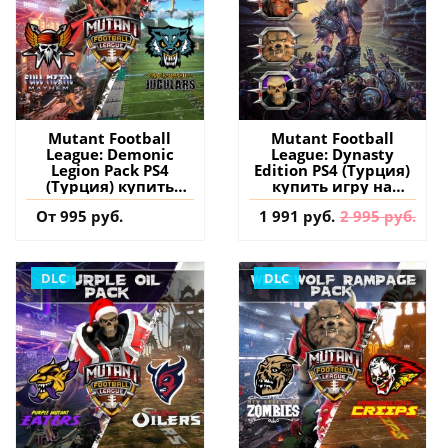
Mutant Football
Mutant Football
League: Demonic
League: Dynasty
Legion Pack PS4
Edition PS4 (Турция)
(Турция) купить
купить игру на
дополнение на
аккаунт
От 995 руб.
1 991 руб.
2 995 руб.
аккаунт
DLC
DLC