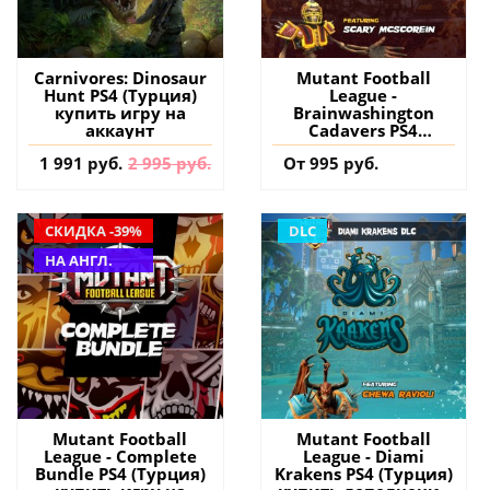
Carnivores: Dinosaur
Mutant Football
Hunt PS4 (Турция)
League -
купить игру на
Brainwashington
аккаунт
Cadavers PS4
(Турция) купить
1 991 руб.
2 995 руб.
От 995 руб.
дополнение на
аккаунт
СКИДКА -39%
DLC
НА АНГЛ.
Mutant Football
Mutant Football
League - Complete
League - Diami
Bundle PS4 (Турция)
Krakens PS4 (Турция)