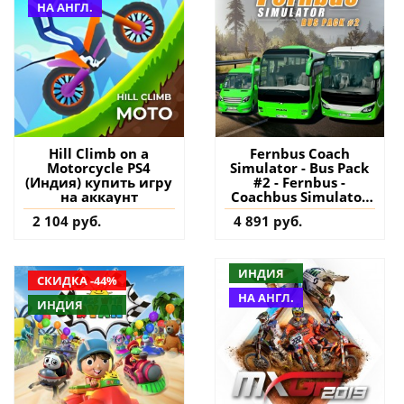
НА АНГЛ.
Hill Climb on a
Fernbus Coach
Motorcycle PS4
Simulator - Bus Pack
(Индия) купить игру
#2 - Fernbus -
на аккаунт
Coachbus Simulator
PS5 (Турция) купить
2 104 руб.
4 891 руб.
дополнение на
аккаунт
ИНДИЯ
СКИДКА -44%
НА АНГЛ.
ИНДИЯ