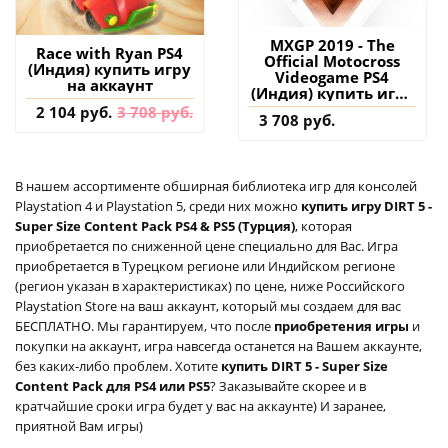
MXGP 2019 - The
Race with Ryan PS4
Official Motocross
(Индия) купить игру
Videogame PS4
на аккаунт
(Индия) купить игру
на аккаунт
2 104 руб.
3 708 руб.
3 708 руб.
В нашем ассортименте обширная библиотека игр для консолей
Playstation 4 и Playstation 5, среди них можно
купить игру DIRT 5 -
Super Size Content Pack PS4 & PS5 (Турция)
, которая
приобретается по сниженной цене специально для Вас. Игра
приобретается в Турецком регионе или Индийском регионе
(регион указан в характеристиках) по цене, ниже Российского
Playstation Store на ваш аккаунт, который мы создаем для вас
БЕСПЛАТНО. Мы гарантируем, что после
приобретения игры
и
покупки на аккаунт, игра навсегда останется на Вашем аккаунте,
без каких-либо проблем. Хотите
купить DIRT 5 - Super Size
Content Pack для PS4 или PS5
? Заказывайте скорее и в
кратчайшие сроки игра будет у вас на аккаунте) И заранее,
приятной Вам игры)