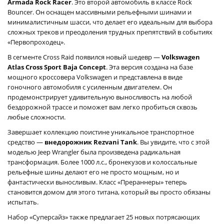
Armada Rock Racer
. Это второй автомобиль в классе Rock
Bouncer. Он оснащен массивными рельефными шинами и
минималистичным шасси, что делает его идеальным для выбора
сложных треков и преодоления трудных препятствий в событиях
«Первопроходец».
В сегменте Cross Raid появился новый шедевр —
Volkswagen
Atlas Cross Sport Baja Concept
. Эта версия создана на базе
мощного кроссовера Volkswagen и представлена в виде
гоночного автомобиля с усиленным двигателем. Он
продемонстрирует удивительную выносливость на любой
бездорожной трассе и поможет вам легко пробиться сквозь
любые сложности.
Завершает коллекцию поистине уникальное транспортное
средство —
внедорожник Rezvani Tank
. Вы увидите, что с этой
моделью Jeep Wrangler была произведена радикальная
трансформация. Более 1000 л.с., бронекузов и колоссальные
рельефные шины делают его не просто мощным, но и
фантастически выносливым. Класс «Прераннеры» теперь
становится домом для этого титана, который вы просто обязаны
испытать.
Набор «Суперсайз» также предлагает 25 новых потрясающих