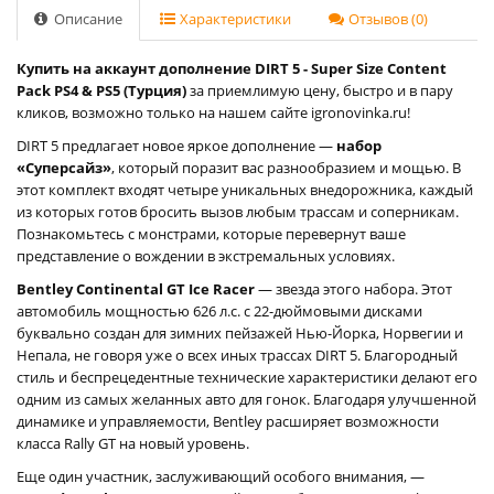
Описание
Характеристики
Отзывов (0)
Купить на аккаунт дополнение DIRT 5 - Super Size Content
Pack PS4 & PS5 (Турция)
за приемлимую цену, быстро и в пару
кликов, возможно только на нашем сайте igronovinka.ru!
DIRT 5 предлагает новое яркое дополнение —
набор
«Суперсайз»
, который поразит вас разнообразием и мощью. В
этот комплект входят четыре уникальных внедорожника, каждый
из которых готов бросить вызов любым трассам и соперникам.
Познакомьтесь с монстрами, которые перевернут ваше
представление о вождении в экстремальных условиях.
Bentley Continental GT Ice Racer
— звезда этого набора. Этот
автомобиль мощностью 626 л.с. с 22-дюймовыми дисками
буквально создан для зимних пейзажей Нью-Йорка, Норвегии и
Непала, не говоря уже о всех иных трассах DIRT 5. Благородный
стиль и беспрецедентные технические характеристики делают его
одним из самых желанных авто для гонок. Благодаря улучшенной
динамике и управляемости, Bentley расширяет возможности
класса Rally GT на новый уровень.
Еще один участник, заслуживающий особого внимания, —