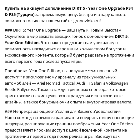
Купить на аккаунт дополнение DIRT 5 - Year One Upgrade PS4
& PS5 (Турция)
за приемлимую цену, быстро и в пару кликов,
возможно только на нашем сайте igronovinka.ru!
### DIRT 5: Year One Upgrade — Ваш Путь к Новым Высотам
Окунитесь в мир захватывающих гонок с обновлением
DIRT 5:
Year One Edition
. Этот пакет предлагает вам уникальную
возможность насладиться огромным количеством бонусов и
эксклюзивного контента, который будет радовать на протяжении
всего первого года после запуска игры.
Приобретая Year One Edition, вы получите **мгновенный
доступ** к эксклюзивному арсеналу из трех уникальных
автомобилей — Ariel Nomad Tactical, Audi TT Safari и Volkswagen
Beetle Rallycross. Также вас ждут три новых спонсора, которые
приготовили свежие цели, вознаграждения и эксклюзивные
дизайны, а также бонусные очки опыта и внутриигровая валюта.
### Непрекращающиеся Усилия для Вашего Удовольствия
Наша команда стремится развивать и внедрять в игру настоящие
шедевры, расширяющие границы воображения. Year One Edition
предоставляет игрокам доступ к целой вселенной контента на
протяжении первого года после релиза игры. Вас ждут как