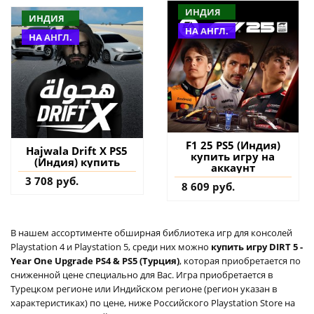
ИНДИЯ
ИНДИЯ
НА АНГЛ.
НА АНГЛ.
F1 25 PS5 (Индия)
Hajwala Drift X PS5
купить игру на
(Индия) купить
аккаунт
3 708 руб.
8 609 руб.
В нашем ассортименте обширная библиотека игр для консолей
Playstation 4 и Playstation 5, среди них можно
купить игру DIRT 5 -
Year One Upgrade PS4 & PS5 (Турция)
, которая приобретается по
сниженной цене специально для Вас. Игра приобретается в
Турецком регионе или Индийском регионе (регион указан в
характеристиках) по цене, ниже Российского Playstation Store на