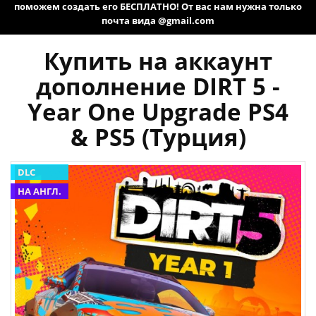
поможем создать его БЕСПЛАТНО! От вас нам нужна только
почта вида @gmail.com
Купить на аккаунт
дополнение DIRT 5 -
Year One Upgrade PS4
& PS5 (Турция)
DLC
НА АНГЛ.