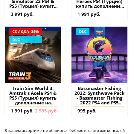
Simulator 22 PS4 &
Heroes PS4 (Турция)
PS5 (Турция) купить
купить дополнение
дополнение на
на аккаунт
3 991 руб.
1 991 руб.
аккаунт
СКИДКА -34%
DLC
DLC
Train Sim World 3:
Bassmaster Fishing
Amtrak's Acela PS4 &
2022: Synthwave Pack
PS5 (Турция) купить
- Bassmaster Fishing
дополнение на
2022 PS4 and PS5
аккаунт
(Турция) купить
1 991 руб.
2 995 руб.
995 руб.
дополнение на
аккаунт
В нашем ассортименте обширная библиотека игр для консолей