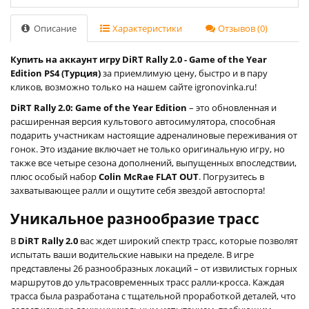
Описание
Характеристики
Отзывов (0)
Купить на аккаунт игру DiRT Rally 2.0 - Game of the Year
Edition PS4 (Турция)
за приемлимую цену, быстро и в пару
кликов, возможно только на нашем сайте igronovinka.ru!
DiRT Rally 2.0: Game of the Year Edition
– это обновленная и
расширенная версия культового автосимулятора, способная
подарить участникам настоящие адреналиновые переживания от
гонок. Это издание включает не только оригинальную игру, но
также все четыре сезона дополнений, выпущенных впоследствии,
плюс особый набор
Colin McRae FLAT OUT
. Погрузитесь в
захватывающее ралли и ощутите себя звездой автоспорта!
Уникальное разнообразие трасс
В
DiRT Rally 2.0
вас ждет широкий спектр трасс, которые позволят
испытать ваши водительские навыки на пределе. В игре
представлены 26 разнообразных локаций – от извилистых горных
маршрутов до ультрасовременных трасс ралли-кросса. Каждая
трасса была разработана с тщательной проработкой деталей, что