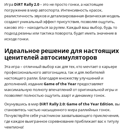
Игра
DiRT Rally 2.0
– это не просто гонки, а настоящее
погружение в мир автоспорта. Интенсивность красок,
реалистичность звуков и детализированная физическая модель
создают уникальный эффект присутствия, позволяя ощутить,
каково это – находиться за рулем. Каждый ваш выбор, будь то
подход резины или тактика поворота, будет иметь значение в
исходе гонки.
Идеальное решение для настоящих
ценителей автосимуляторов
Эта игра – отличный выбор как для тех, кто мечтает о карьере
профессионального автогонщика, так и для любителей
настоящего ралли. Благодаря множеству улучшений и
дополнений, издание
Game of the Year
предоставляет
максимальную полноту впечатлений от оригинальной игры и
позволяет полностью ощутить азарт и динамику гонок.
Окунувшись в мир
DiRT Rally 2.0: Game of the Year Edition
, вы
становитесь частью насыщенного мира раллийных гонок.
Почувствуйте себя участником захватывающего приключения,
где каждое выигранное соревнование приближает вас к титулу
чемпиона!