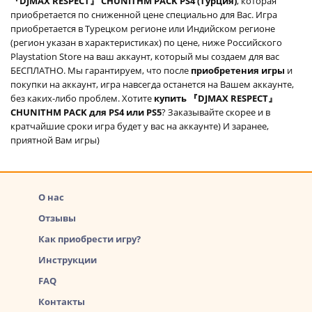
『DJMAX RESPECT』 CHUNITHM PACK PS4 (Турция)
, которая
приобретается по сниженной цене специально для Вас. Игра
приобретается в Турецком регионе или Индийском регионе
(регион указан в характеристиках) по цене, ниже Российского
Playstation Store на ваш аккаунт, который мы создаем для вас
БЕСПЛАТНО. Мы гарантируем, что после
приобретения игры
и
покупки на аккаунт, игра навсегда останется на Вашем аккаунте,
без каких-либо проблем. Хотите
купить 『DJMAX RESPECT』
CHUNITHM PACK для PS4 или PS5
? Заказывайте скорее и в
кратчайшие сроки игра будет у вас на аккаунте) И заранее,
приятной Вам игры)
О нас
Отзывы
Как приобрести игру?
Инструкции
FAQ
Контакты