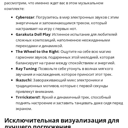
рассмотрим, что именно ждет вас в этом музыкальном
комплекте:
Cyberozar
: Погрузитесь в мир электронных звуков с этим
энергичным и запоминающимся треком, который
настраивает на игру с первых нот.
Garakuta Doll Play
: Истинное испытание для любителей
сложных композиций, наполненное неожиданными
переходами и динамикой.
The Wheel to the Right
: Ощутите на себе всю магию
гармонии звуков, подаренных этой мелодией, которая
балансирует на грани между спокойствием и энергией.
Ray Tuning
: Позвольте себе утонуть в волнах мягкого
звучания и наслаждения, которое приносит этот трек.
Ikazuchi
: Завораживающий микс электроники и
традиционных мотивов, которые с первой секунды
привлекут внимание.
Trrricksters!!
: Яркий и динамичный трек, способный
поднять настроение и заставить танцевать даже сидя перед
экраном.
Исключительная визуализация для
лучшего погружения