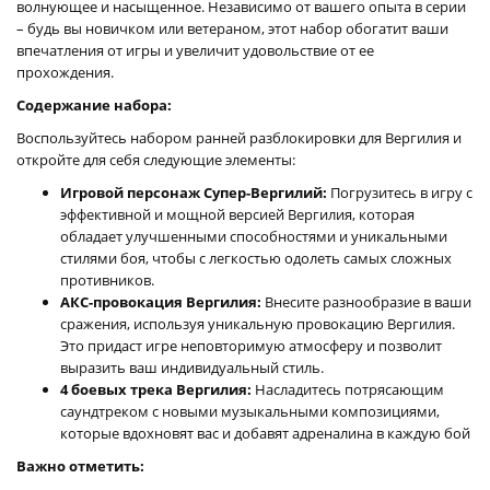
волнующее и насыщенное. Независимо от вашего опыта в серии
– будь вы новичком или ветераном, этот набор обогатит ваши
впечатления от игры и увеличит удовольствие от ее
прохождения.
Содержание набора:
Воспользуйтесь набором ранней разблокировки для Вергилия и
откройте для себя следующие элементы:
Игровой персонаж Супер-Вергилий:
Погрузитесь в игру с
эффективной и мощной версией Вергилия, которая
обладает улучшенными способностями и уникальными
стилями боя, чтобы с легкостью одолеть самых сложных
противников.
АКС-провокация Вергилия:
Внесите разнообразие в ваши
сражения, используя уникальную провокацию Вергилия.
Это придаст игре неповторимую атмосферу и позволит
выразить ваш индивидуальный стиль.
4 боевых трека Вергилия:
Насладитесь потрясающим
саундтреком с новыми музыкальными композициями,
которые вдохновят вас и добавят адреналина в каждую бой
Важно отметить: