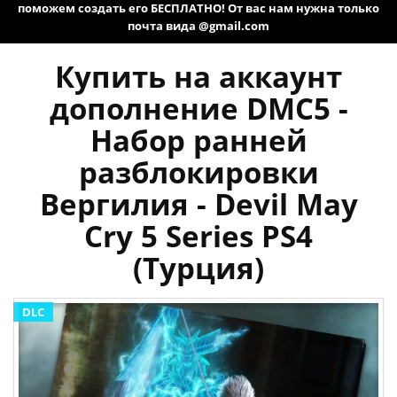
поможем создать его БЕСПЛАТНО! От вас нам нужна только
почта вида @gmail.com
Купить на аккаунт
дополнение DMC5 -
Набор ранней
разблокировки
Вергилия - Devil May
Cry 5 Series PS4
(Турция)
DLC