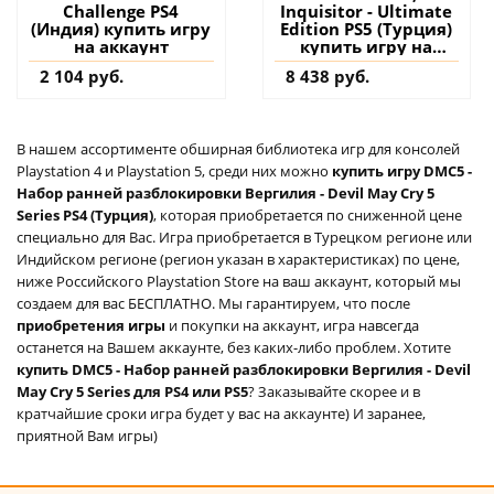
Challenge PS4
Inquisitor - Ultimate
(Индия) купить игру
Edition PS5 (Турция)
на аккаунт
купить игру на
аккаунт
2 104 руб.
8 438 руб.
В нашем ассортименте обширная библиотека игр для консолей
Playstation 4 и Playstation 5, среди них можно
купить игру DMC5 -
Набор ранней разблокировки Вергилия - Devil May Cry 5
Series PS4 (Турция)
, которая приобретается по сниженной цене
специально для Вас. Игра приобретается в Турецком регионе или
Индийском регионе (регион указан в характеристиках) по цене,
ниже Российского Playstation Store на ваш аккаунт, который мы
создаем для вас БЕСПЛАТНО. Мы гарантируем, что после
приобретения игры
и покупки на аккаунт, игра навсегда
останется на Вашем аккаунте, без каких-либо проблем. Хотите
купить DMC5 - Набор ранней разблокировки Вергилия - Devil
May Cry 5 Series для PS4 или PS5
? Заказывайте скорее и в
кратчайшие сроки игра будет у вас на аккаунте) И заранее,
приятной Вам игры)