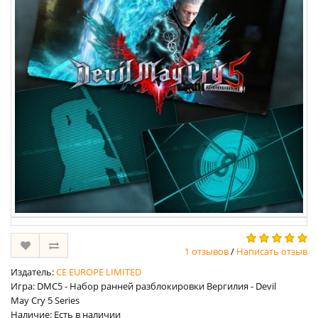
1 отзывов
/
Написать отзыв
Издатель:
CE EUROPE LIMITED
Игра: DMC5 - Набор ранней разблокировки Вергилия - Devil
May Cry 5 Series
Наличие: Есть в наличии