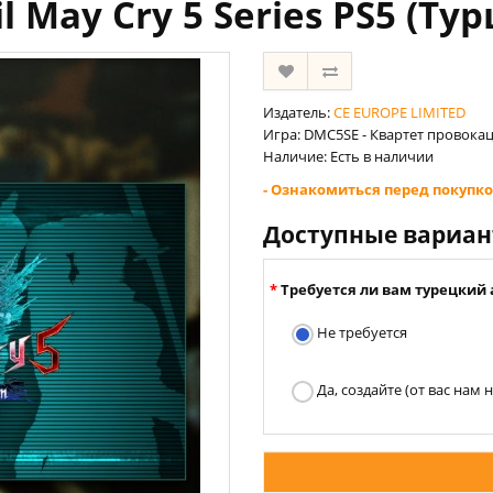
l May Cry 5 Series PS5 (Ту
Издатель:
CE EUROPE LIMITED
Игра: DMC5SE - Квартет провокаций
Наличие: Есть в наличии
- Ознакомиться перед покупко
Доступные вариа
Требуется ли вам турецкий 
Не требуется
Да, создайте (от вас нам