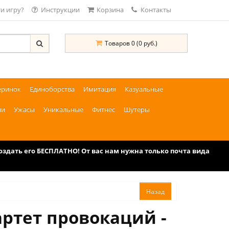
и игру?
Инструкции
Корзина
Контакты
Товаров 0 (0 руб.)
еринок
Единоборства
Имитация
Казуальные
ии
Ужасы
Уникальные
Фитнес
Шутеры
дать его БЕСПЛАТНО! От вас нам нужна только почта вида
артет провокаций -