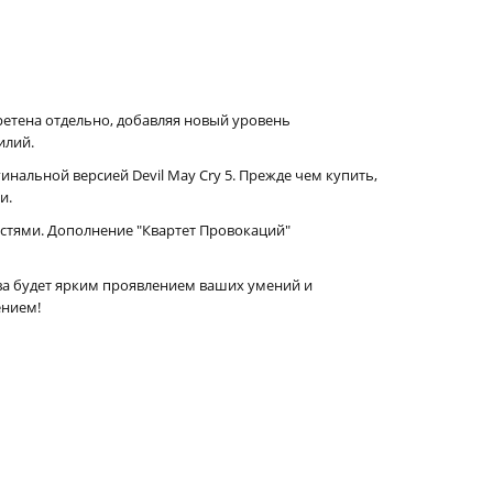
етена отдельно, добавляя новый уровень
илий.
гинальной версией Devil May Cry 5. Прежде чем купить,
и.
стями. Дополнение "Квартет Провокаций"
итва будет ярким проявлением ваших умений и
ением!