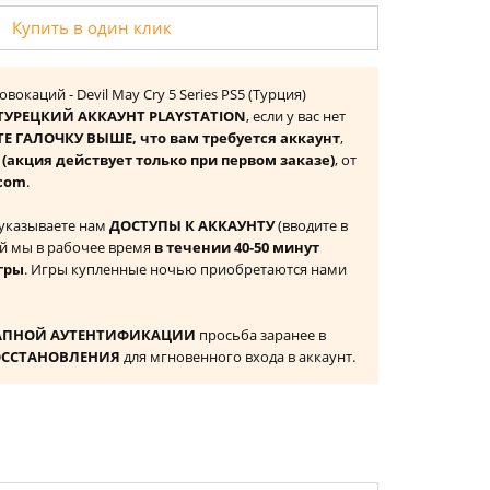
Купить в один клик
вокаций - Devil May Cry 5 Series PS5 (Турция)
ТУРЕЦКИЙ АККАУНТ PLAYSTATION
, если у вас нет
Е ГАЛОЧКУ ВЫШЕ, что вам требуется аккаунт
,
к
(акция действует только при первом заказе)
, от
com
.
 указываете нам
ДОСТУПЫ К АККАУНТУ
(вводите в
й мы в рабочее время
в течении 40-50 минут
гры
. Игры купленные ночью приобретаются нами
АПНОЙ АУТЕНТИФИКАЦИИ
просьба заранее в
ОССТАНОВЛЕНИЯ
для мгновенного входа в аккаунт.