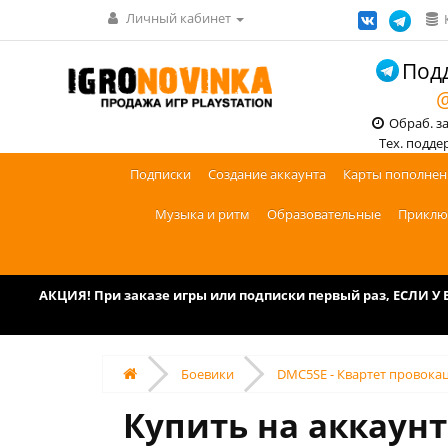
Личный кабинет
Подд
@
Обраб. зак
Тех. поддерж
Подписки
Создание аккаунта
Карты пополнен
Музыка и ритм
Образовательные
Приклю
АКЦИЯ! При заказе игры или подписки первый раз, ЕСЛИ 
Боевики
DMC5SE - Квартет провокаций
Купить на аккаунт