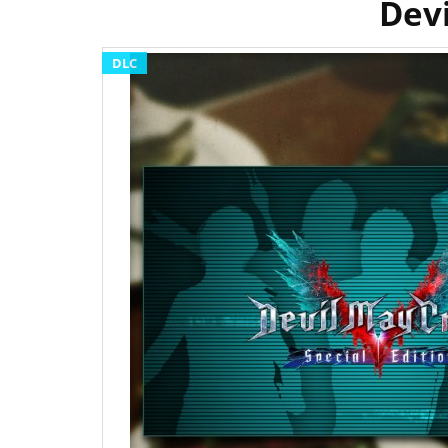
Devi
DLC