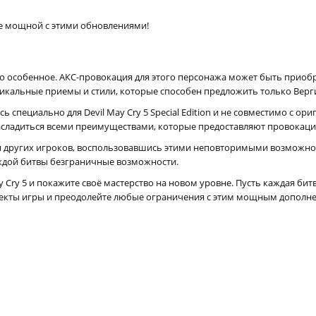
лее мощной с этими обновлениями!
о особенное. АКС-провокация для этого персонажа может быть приобр
никальные приемы и стили, которые способен предложить только Верг
специально для Devil May Cry 5 Special Edition и не совместимо с ори
 насладиться всеми преимуществами, которые предоставляют провокаци
ля других игроков, воспользовавшись этими неповторимыми возможно
аждой битвы безграничные возможности.
ay Cry 5 и покажите своё мастерство на новом уровне. Пусть каждая б
аспекты игры и преодолейте любые ограничения с этим мощным дополн