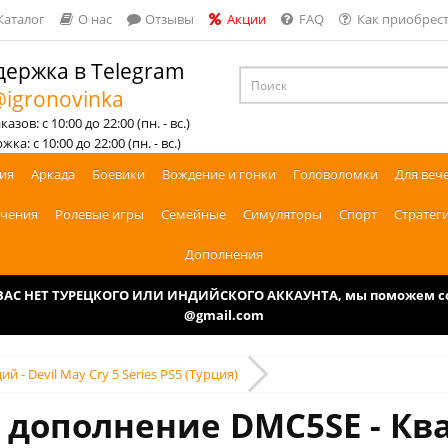
Каталог
О нас
Отзывы
Акции
FAQ
Как приобрест
ержка в Telegram
igronovinka
азов: с 10:00 до 22:00 (пн. - вс.)
ка: с 10:00 до 22:00 (пн. - вс.)
ия
Аркада
Боевики
Вождение и гонки
Головоломки
Для веч
чения
Ролевые игры
Семейные
Симуляторы
Спорт
Стратег
Дополнения
У ВАС НЕТ ТУРЕЦКОГО ИЛИ ИНДИЙСКОГО АККАУНТА, мы поможем соз
@gmail.com
 - Devil May Cry 5 Series PS5 (Турция)
 дополнение DMC5SE - Кв