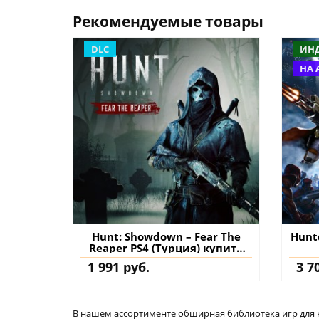
Рекомендуемые товары
DLC
ИН
НА 
Hunt: Showdown – Fear The
Hunt
Reaper PS4 (Турция) купить
дополнение на аккаунт
1 991 руб.
3 7
В нашем ассортименте обширная библиотека игр для кон