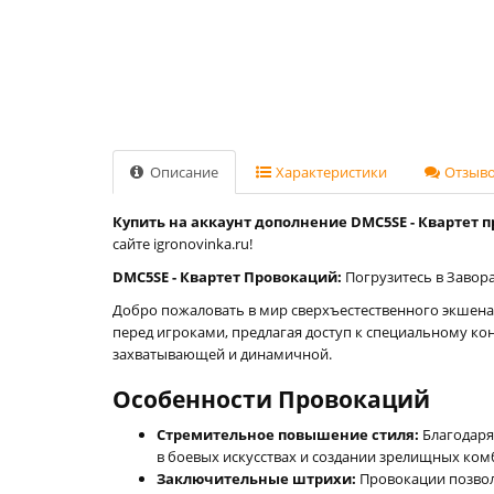
Описание
Характеристики
Отзывов
Купить на аккаунт дополнение DMC5SE - Квартет про
сайте igronovinka.ru!
DMC5SE - Квартет Провокаций:
Погрузитесь в Завора
Добро пожаловать в мир сверхъестественного экшена
перед игроками, предлагая доступ к специальному кон
захватывающей и динамичной.
Особенности Провокаций
Стремительное повышение стиля:
Благодаря 
в боевых искусствах и создании зрелищных ком
Заключительные штрихи:
Провокации позволя