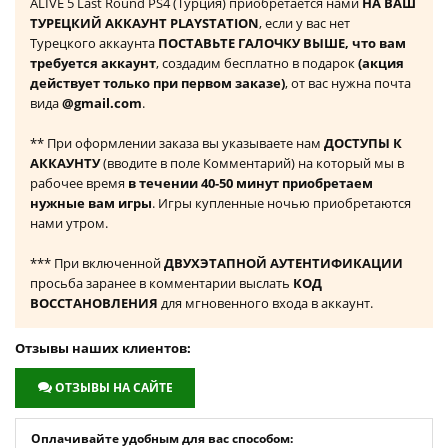
ALIVE 5 Last Round PS4 (Турция) приобретается нами
НА ВАШ
ТУРЕЦКИЙ АККАУНТ PLAYSTATION
, если у вас нет
Турецкого аккаунта
ПОСТАВЬТЕ ГАЛОЧКУ ВЫШЕ, что вам
требуется аккаунт
, создадим бесплатно в подарок
(акция
действует только при первом заказе)
, от вас нужна почта
вида
@gmail.com
.
** При оформлении заказа вы указываете нам
ДОСТУПЫ К
АККАУНТУ
(вводите в поле Комментарий) на который мы в
рабочее время
в течении 40-50 минут приобретаем
нужные вам игры
. Игры купленные ночью приобретаются
нами утром.
*** При включенной
ДВУХЭТАПНОЙ АУТЕНТИФИКАЦИИ
просьба заранее в комментарии выслать
КОД
ВОССТАНОВЛЕНИЯ
для мгновенного входа в аккаунт.
Отзывы наших клиентов:
ОТЗЫВЫ НА САЙТЕ
Оплачивайте удобным для вас способом: