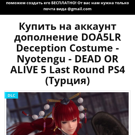
поможем создать его БЕСПЛАТНО! От вас нам нужна только
почта вида @gmail.com
Купить на аккаунт
дополнение DOA5LR
Deception Costume -
Nyotengu - DEAD OR
ALIVE 5 Last Round PS4
(Турция)
DLC