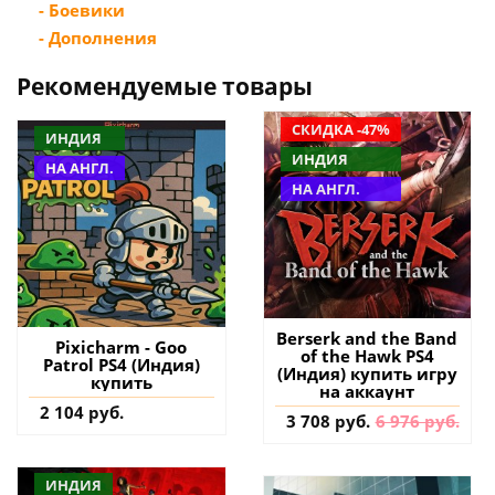
- Боевики
- Дополнения
Рекомендуемые товары
СКИДКА -47%
ИНДИЯ
ИНДИЯ
НА АНГЛ.
НА АНГЛ.
Berserk and the Band
Pixicharm - Goo
of the Hawk PS4
Patrol PS4 (Индия)
(Индия) купить игру
купить
на аккаунт
2 104 руб.
3 708 руб.
6 976 руб.
ИНДИЯ