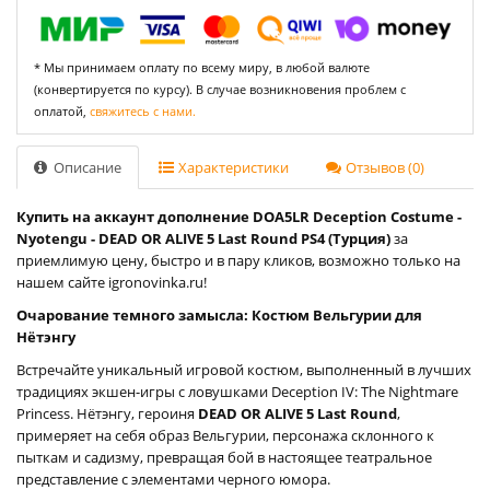
* Мы принимаем оплату по всему миру, в любой валюте
(конвертируется по курсу). В случае возникновения проблем с
оплатой,
свяжитесь с нами.
Описание
Характеристики
Отзывов (0)
Купить на аккаунт дополнение DOA5LR Deception Costume -
Nyotengu - DEAD OR ALIVE 5 Last Round PS4 (Турция)
за
приемлимую цену, быстро и в пару кликов, возможно только на
нашем сайте igronovinka.ru!
Очарование темного замысла: Костюм Вельгурии для
Нётэнгу
Встречайте уникальный игровой костюм, выполненный в лучших
традициях экшен-игры с ловушками Deception IV: The Nightmare
Princess. Нётэнгу, героиня
DEAD OR ALIVE 5 Last Round
,
примеряет на себя образ Вельгурии, персонажа склонного к
пыткам и садизму, превращая бой в настоящее театральное
представление с элементами черного юмора.