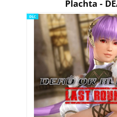
Plachta - D
DLC