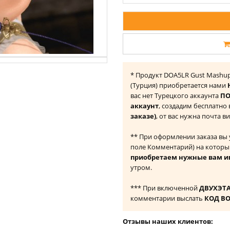
* Продукт DOA5LR Gust Mashup -
(Турция) приобретается нами
вас нет Турецкого аккаунта
ПО
аккаунт
, создадим бесплатно
заказе)
, от вас нужна почта в
** При оформлении заказа вы
поле Комментарий) на которы
приобретаем нужные вам и
утром.
*** При включенной
ДВУХЭТ
комментарии выслать
КОД В
Отзывы наших клиентов: