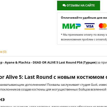
ОТЗЫВЫ НА САЙТЕ
Оплачивайте удобным для вас
* Мы принимаем оплату по всему ми
возникновения проблем с оплатой
 (0)
 Ayane & Plachta - DEAD OR ALIVE 5 Last Round PS4 (Турция)
за при
 Alive 5: Last Round с новым костюмом о
м захватывающим дополнением! Похвалы заслуживает студия Gust, изве
ть поклонников создав костюмы для могущественных бойцов вселенной D
нэ
 помощью уникального костюма, вдохновленного образами из популярн