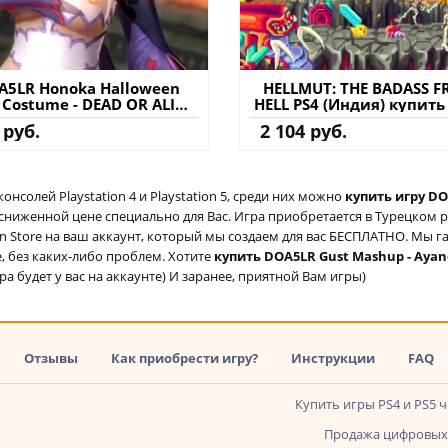
A5LR Honoka Halloween
HELLMUT: THE BADASS 
 Costume - DEAD OR ALIVE
HELL PS4 (Индия) купить
Last Round PS4 (Турция)
на аккаунт
 руб.
2 104 руб.
упить дополнение на
аккаунт
солей Playstation 4 и Playstation 5, среди них можно
купить игру DO
 сниженной цене специально для Вас. Игра приобретается в Турецком 
ion Store на ваш аккаунт, который мы создаем для вас БЕСПЛАТНО. Мы г
е, без каких-либо проблем. Хотите
купить DOA5LR Gust Mashup - Ayane
а будет у вас на аккаунте) И заранее, приятной Вам игры)
Отзывы
Как приобрести игру?
Инструкции
FAQ
Купить игры PS4 и PS5 
Продажа цифровых 