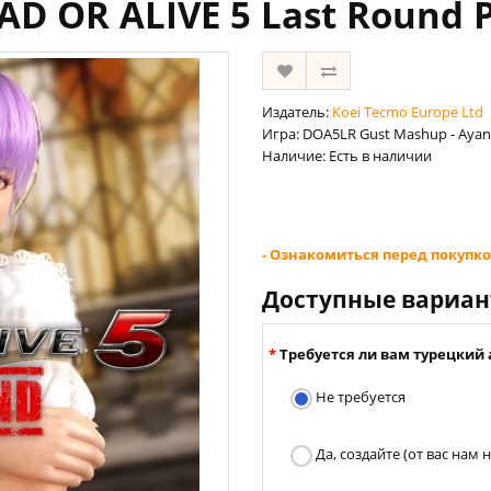
EAD OR ALIVE 5 Last Round 
Издатель:
Koei Tecmo Europe Ltd
Игра: DOA5LR Gust Mashup - Ayane
Наличие: Есть в наличии
- Ознакомиться перед покупко
Доступные вариа
Требуется ли вам турецкий 
Не требуется
Да, создайте (от вас нам