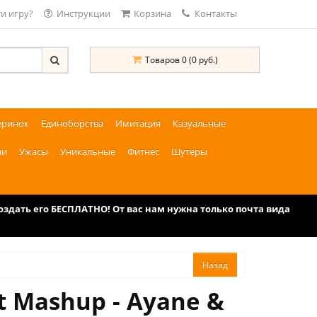
и игру?
Инструкции
Корзина
Контакты
Товаров 0 (0 руб.)
еринок
Единоборства
Имитация
Казуальные
ии
Ужасы
Уникальные
Фитнес
Шутеры
дать его БЕСПЛАТНО! От вас нам нужна только почта вида
 Mashup - Ayane &