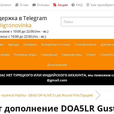
Каталог
О нас
Отзывы
Акции
FAQ
Как приобрест
ержка в Telegram
igronovinka
азов: с 10:00 до 22:00 (пн. - вс.)
ка: с 10:00 до 22:00 (пн. - вс.)
ия
Аркада
Боевики
Вождение и гонки
Головоломки
Для веч
чения
Ролевые игры
Семейные
Симуляторы
Спорт
Стратег
Дополнения
У ВАС НЕТ ТУРЕЦКОГО ИЛИ ИНДИЙСКОГО АККАУНТА, мы поможем соз
@gmail.com
Ayane & Plachta - DEAD OR ALIVE 5 Last Round PS4 (Турция)
т дополнение DOA5LR Gust