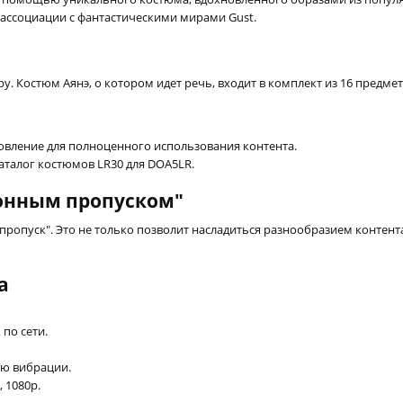
 ассоциации с фантастическими мирами Gust.
. Костюм Аянэ, о котором идет речь, входит в комплект из 16 предм
новление для полноценного использования контента.
аталог костюмов LR30 для DOA5LR.
онным пропуском"
пропуск". Это не только позволит насладиться разнообразием контент
а
 по сети.
ию вибрации.
 1080p.