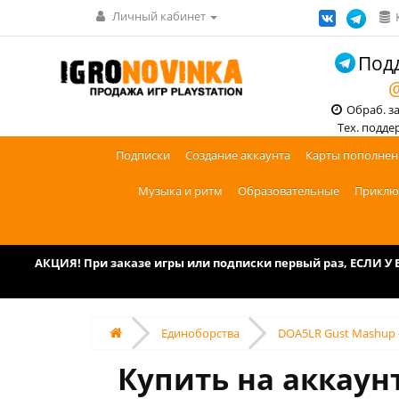
Личный кабинет
Подд
@
Обраб. зак
Тех. поддерж
Подписки
Создание аккаунта
Карты пополнен
Музыка и ритм
Образовательные
Приклю
АКЦИЯ! При заказе игры или подписки первый раз, ЕСЛИ 
Единоборства
DOA5LR Gust Mashup - 
Купить на аккаун