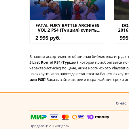
FATAL FURY BATTLE ARCHIVES
DO
VOL.2 PS4 (Турция) купить
2016
игру на аккаунт
5 
2 995 руб.
995
к
В нашем ассортименте обширная библиотека игр для кон
5 Last Round PS4 (Турция)
, которая приобретается по
характеристиках) по цене, ниже Российского Playstat
на аккаунт, игра навсегда останется на Вашем аккаунт
или PS5
? Заказывайте скорее и в кратчайшие сроки игр
О нас
Продавец: ИП «Bright»