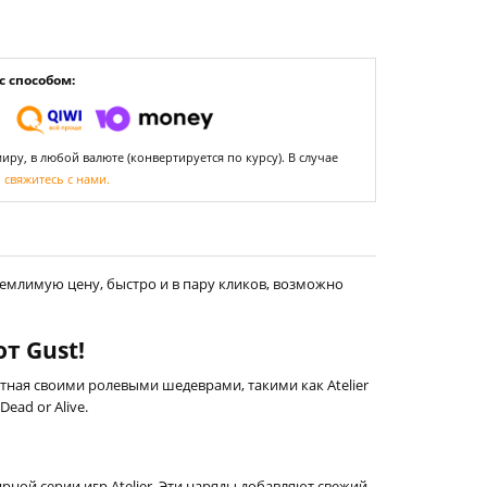
 способом:
ру, в любой валюте (конвертируется по курсу). В случае
,
свяжитесь с нами.
емлимую цену, быстро и в пару кликов, возможно
т Gust!
стная своими ролевыми шедеврами, такими как Atelier
ead or Alive.
ой серии игр Atelier. Эти наряды добавляют свежий