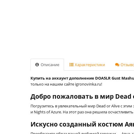
Описание
Характеристики
Отзывов
Купить на аккаунт дополнение DOA5LR Gust Mashup -
только на нашем сайте igronovinka.ru!
Добро пожаловать в мир Dead or
Погрузитесь в увлекательный мир Dead or Alive с эти
и Nights of Azure. На этот раз она решила осчастливи
Искусно созданный костюм Ая
Преобразите образ вашей любимой героини — Аянэ, с