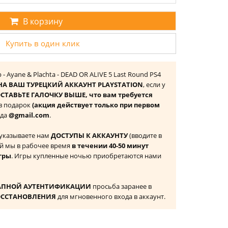
В корзину
Купить в один клик
 Ayane & Plachta - DEAD OR ALIVE 5 Last Round PS4
НА ВАШ ТУРЕЦКИЙ АККАУНТ PLAYSTATION
, если у
СТАВЬТЕ ГАЛОЧКУ ВЫШЕ, что вам требуется
 в подарок
(акция действует только при первом
ида
@gmail.com
.
 указываете нам
ДОСТУПЫ К АККАУНТУ
(вводите в
й мы в рабочее время
в течении 40-50 минут
гры
. Игры купленные ночью приобретаются нами
АПНОЙ АУТЕНТИФИКАЦИИ
просьба заранее в
ОССТАНОВЛЕНИЯ
для мгновенного входа в аккаунт.