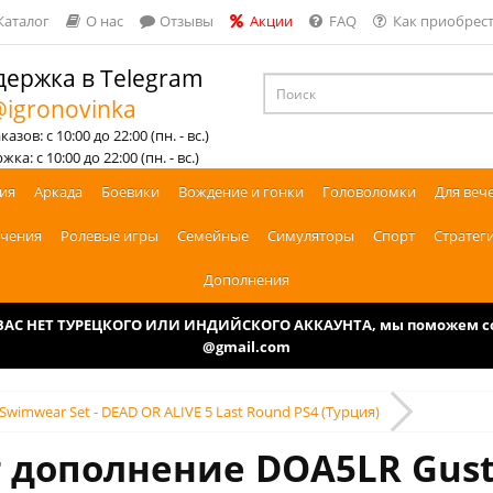
Каталог
О нас
Отзывы
Акции
FAQ
Как приобрест
ержка в Telegram
igronovinka
азов: с 10:00 до 22:00 (пн. - вс.)
ка: с 10:00 до 22:00 (пн. - вс.)
ия
Аркада
Боевики
Вождение и гонки
Головоломки
Для веч
чения
Ролевые игры
Семейные
Симуляторы
Спорт
Стратег
Дополнения
У ВАС НЕТ ТУРЕЦКОГО ИЛИ ИНДИЙСКОГО АККАУНТА, мы поможем соз
@gmail.com
wimwear Set - DEAD OR ALIVE 5 Last Round PS4 (Турция)
т дополнение DOA5LR Gus