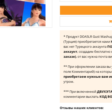
* Продукт DOA5LR Gust Mashup 
(Турция) приобретается нами
вас нет Турецкого аккаунта
ПО
аккаунт
, создадим бесплатно
заказе)
, от вас нужна почта в
** При оформлении заказа вы
поле Комментарий) на которы
приобретаем нужные вам и
утром.
*** При включенной
ДВУХЭТ
комментарии выслать
КОД В
Отзывы наших клиентов: