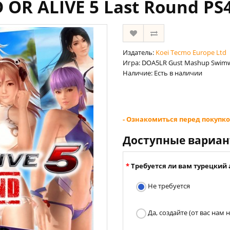
D OR ALIVE 5 Last Round PS
Издатель:
Koei Tecmo Europe Ltd
Игра: DOA5LR Gust Mashup Swimwe
Наличие: Есть в наличии
- Ознакомиться перед покупко
Доступные вариа
Требуется ли вам турецкий 
Не требуется
Да, создайте (от вас нам