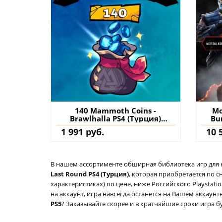
140 Mammoth Coins -
Mo
Brawlhalla PS4 (Турция)
Bu
купить дополнение на
1 991 руб.
10 
аккаунт
В нашем ассортименте обширная библиотека игр для кон
Last Round PS4 (Турция)
, которая приобретается по 
характеристиках) по цене, ниже Российского Playstat
на аккаунт, игра навсегда останется на Вашем аккаунт
PS5
? Заказывайте скорее и в кратчайшие сроки игра бу