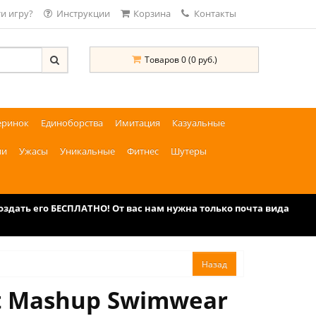
и игру?
Инструкции
Корзина
Контакты
Товаров 0 (0 руб.)
еринок
Единоборства
Имитация
Казуальные
ии
Ужасы
Уникальные
Фитнес
Шутеры
дать его БЕСПЛАТНО! От вас нам нужна только почта вида
t Mashup Swimwear