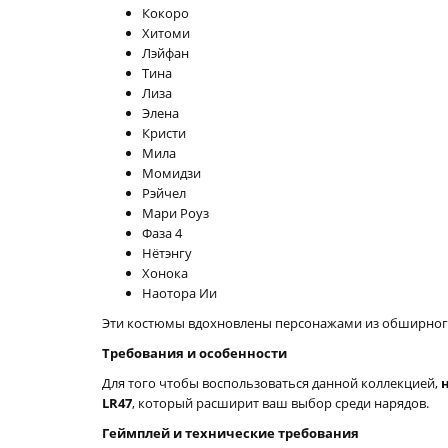
Кокоро
Хитоми
Лэйфан
Тина
Лиза
Элена
Кристи
Мила
Момидзи
Рэйчел
Мари Роуз
Фаза 4
Нётэнгу
Хонока
Наотора Ии
Эти костюмы вдохновлены персонажами из обширного 
Требования и особенности
Для того чтобы воспользоваться данной коллекцией,
LR47
, который расширит ваш выбор среди нарядов.
Геймплей и технические требования