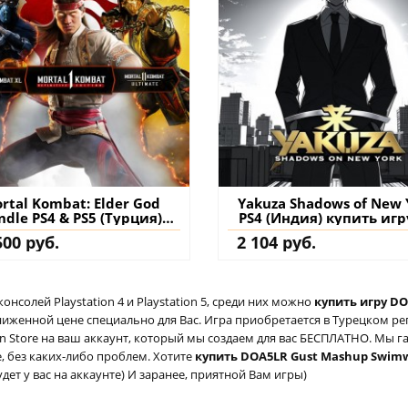
rtal Kombat: Elder God
Yakuza Shadows of New 
ndle PS4 & PS5 (Турция)
PS4 (Индия) купить игр
купить
аккаунт
500 руб.
2 104 руб.
солей Playstation 4 и Playstation 5, среди них можно
купить игру DO
сниженной цене специально для Вас. Игра приобретается в Турецком ре
ion Store на ваш аккаунт, который мы создаем для вас БЕСПЛАТНО. Мы г
е, без каких-либо проблем. Хотите
купить DOA5LR Gust Mashup Swimwea
дет у вас на аккаунте) И заранее, приятной Вам игры)