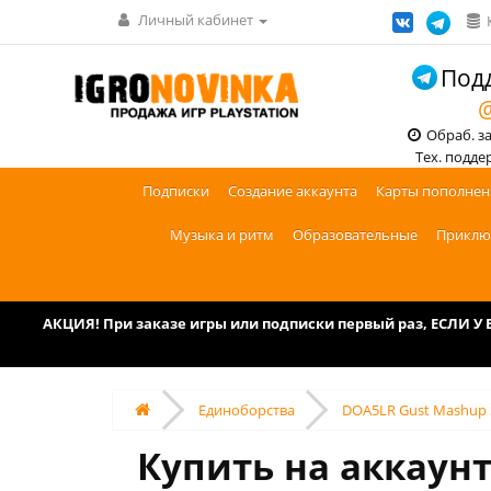
Личный кабинет
Подд
@
Обраб. зак
Тех. поддерж
Подписки
Создание аккаунта
Карты пополнен
Музыка и ритм
Образовательные
Приклю
АКЦИЯ! При заказе игры или подписки первый раз, ЕСЛИ 
Единоборства
DOA5LR Gust Mashup S
Купить на аккаун