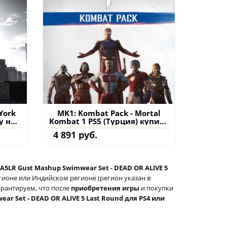
York
MK1: Kombat Pack - Mortal
у на
Kombat 1 PS5 (Турция) купить
дополнение на аккаунт
4 891 руб.
A5LR Gust Mashup Swimwear Set - DEAD OR ALIVE 5
гионе или Индийском регионе (регион указан в
арантируем, что после
приобретения игры
и покупки
r Set - DEAD OR ALIVE 5 Last Round для PS4 или