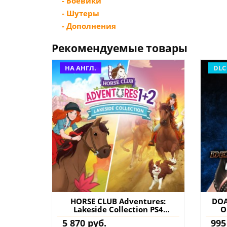
- Боевики
- Шутеры
- Дополнения
Рекомендуемые товары
НА АНГЛ.
DLC
HORSE CLUB Adventures:
DOA
Lakeside Collection PS4
O
(Турция) купить игру на
к
5 870 руб.
995
аккаунт