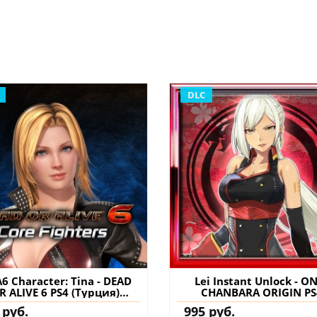
DLC
6 Character: Tina - DEAD
Lei Instant Unlock - O
R ALIVE 6 PS4 (Турция)
CHANBARA ORIGIN PS
упить дополнение на
(Турция) купить допол
 руб.
995 руб.
аккаунт
на аккаунт