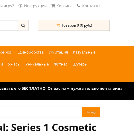
и игру?
Инструкции
Корзина
Контакты
Товаров 0 (0 руб.)
еринок
Единоборства
Имитация
Казуальные
ии
Ужасы
Уникальные
Фитнес
Шутеры
дать его БЕСПЛАТНО! От вас нам нужна только почта вида
 Series 1 Cosmetic