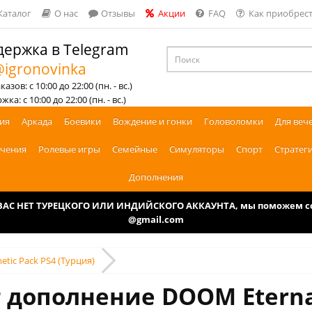
Каталог
О нас
Отзывы
Акции
FAQ
Как приобрест
ержка в Telegram
igronovinka
азов: с 10:00 до 22:00 (пн. - вс.)
ка: с 10:00 до 22:00 (пн. - вс.)
ия
Аркада
Боевики
Вождение и гонки
Головоломки
Для веч
чения
Ролевые игры
Семейные
Симуляторы
Спорт
Стратег
Дополнения
У ВАС НЕТ ТУРЕЦКОГО ИЛИ ИНДИЙСКОГО АККАУНТА, мы поможем соз
@gmail.com
etic Pack PS4 (Турция)
 дополнение DOOM Eternal: