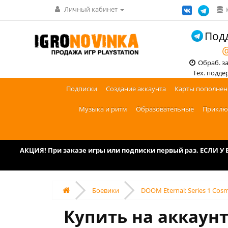
Личный кабинет
Подд
@
Обраб. зак
Тех. поддерж
Подписки
Создание аккаунта
Карты пополнен
Музыка и ритм
Образовательные
Приклю
АКЦИЯ! При заказе игры или подписки первый раз, ЕСЛИ 
Боевики
DOOM Eternal: Series 1 Cosm
Купить на аккаунт