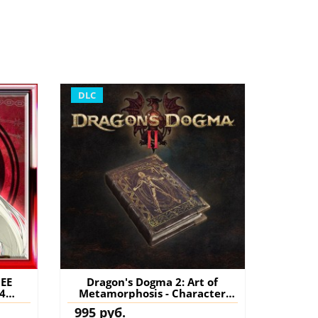
DLC
NEE
Dragon's Dogma 2: Art of
4
Metamorphosis - Character
нение
Editor PS5 (Турция) купить
995 руб.
дополнение на аккаунт