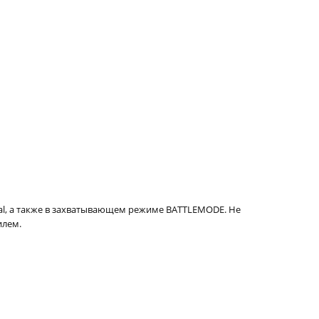
al, а также в захватывающем режиме BATTLEMODE. Не
илем.