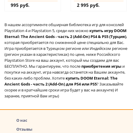
дополнение на
PS4 (Турция) купить
995 руб.
2 995 руб.
аккаунт
дополнение на
аккаунт
В нашем ассортименте обширная библиотека игр для консолей
Playstation 4 и Playstation 5, среди них можно
купить игру DOOM
Eternal: The Ancient Gods - часть 2 (Add-On) PS4 & PS5 (Турция)
,
которая приобретается по сниженной цене специально для Вас.
Игра приобретается в Турецком регионе или Индийском регионе
(регион указан в характеристиках) по цене, ниже Российского
Playstation Store на ваш аккаунт, который мы создаем для вас
БЕСПЛАТНО. Мы гарантируем, что после
приобретения игры
и
покупки на аккаунт, игра навсегда останется на Вашем аккаунте,
без каких-либо проблем. Хотите
купить DOOM Eternal: The
Ancient Gods - часть 2 (Add-On) для PS4 или PS5
? Заказывайте
скорее и в кратчайшие сроки игра будет у вас на аккаунте) И
заранее, приятной Вам игры)
О нас
Отзывы