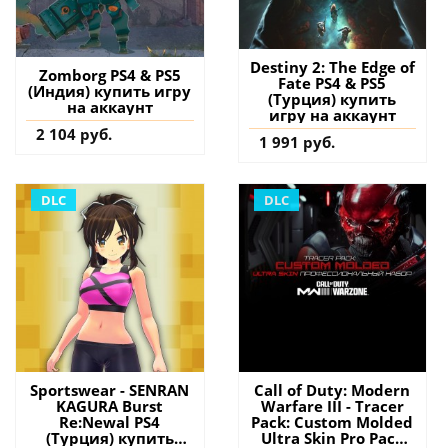
Destiny 2: The Edge of
Zomborg PS4 & PS5
Fate PS4 & PS5
(Индия) купить игру
(Турция) купить
на аккаунт
игру на аккаунт
2 104 руб.
1 991 руб.
DLC
DLC
Sportswear - SENRAN
Call of Duty: Modern
KAGURA Burst
Warfare III - Tracer
Re:Newal PS4
Pack: Custom Molded
(Турция) купить
Ultra Skin Pro Pack