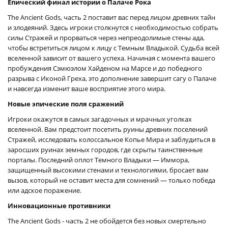
Епический финал истории о Палаче Рока
The Ancient Gods, часть 2 поставит вас перед лицом древних тайн
и злодеяний. Здесь игроки столкнутся с необходимостью собрать
силы Стражей и прорваться через непреодолимые стены ада,
чтобы встретиться лицом к лицу с Темным Владыкой. Судьба всей
вселенной зависит от вашего успеха. Начиная с момента вашего
пробуждения Сэмюэлом Хайденом на Марсе и до победного
разрыва с Иконой Греха, это дополнение завершит сагу о Палаче
и навсегда изменит ваше восприятие этого мира.
Новые эпические поля сражений
Игроки окажутся в самых загадочных и мрачных уголках
вселенной. Вам предстоит посетить руины древних поселений
Стражей, исследовать колоссальное Копье Мира и заблудиться в
заросших руинах земных городов, где скрыты таинственные
порталы. Последний оплот Темного Владыки — Иммора,
защищенный высокими стенами и технологиями, бросает вам
вызов, который не оставит места для сомнений — только победа
или адское поражение.
Инновационные противники
The Ancient Gods - часть 2 не обойдется без новых смертельно