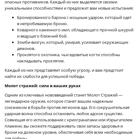
опасных противников. Каждый из них выделяется своими
уникальными способностями и предложит вам новые испытания:
Бронированного барона с мощным ударом, который одет
в непробиваемую броню.
Коварного каменного имп, обладающего прочной шкурой
и ведущего ближний бой.
Зомби-визгун, который, умирая, усиливает окружающих
демонов.
Проклятого охотника, чьи ядовитые когти способны
накладывать проклятие.
Каждый из них представляет особую угрозу, и вам предстоит
найти их слабости для успешной победы.
Молот стражей: сила в ваших руках
Одним из ключевых нововведений станет Молот Стражей —
легендарное оружие, которое станет вашим надежным
союзником в борьбе против легионов ада. Его сокрушительная
ударная волна способна остановить любое адское существо.
Совмещая его использование с криогранатами или Изрыгателем
пламени, вы сможете поддерживать свои запасы здоровья и
брони на должном уровне, обеспечивая себя всем необходимым
для победы.