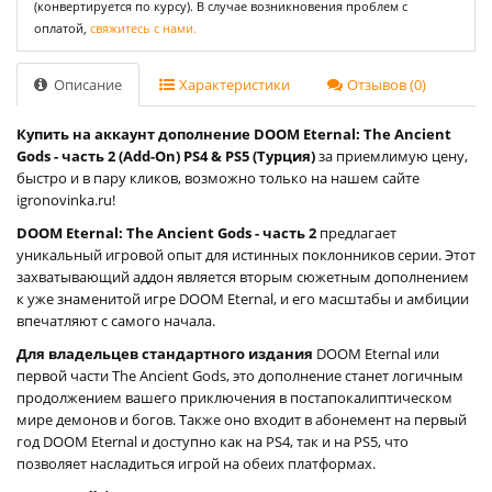
(конвертируется по курсу). В случае возникновения проблем с
оплатой,
свяжитесь с нами.
Описание
Характеристики
Отзывов (0)
Купить на аккаунт дополнение DOOM Eternal: The Ancient
Gods - часть 2 (Add-On) PS4 & PS5 (Турция)
за приемлимую цену,
быстро и в пару кликов, возможно только на нашем сайте
igronovinka.ru!
DOOM Eternal: The Ancient Gods - часть 2
предлагает
уникальный игровой опыт для истинных поклонников серии. Этот
захватывающий аддон является вторым сюжетным дополнением
к уже знаменитой игре DOOM Eternal, и его масштабы и амбиции
впечатляют с самого начала.
Для владельцев стандартного издания
DOOM Eternal или
первой части The Ancient Gods, это дополнение станет логичным
продолжением вашего приключения в постапокалиптическом
мире демонов и богов. Также оно входит в абонемент на первый
год DOOM Eternal и доступно как на PS4, так и на PS5, что
позволяет насладиться игрой на обеих платформах.