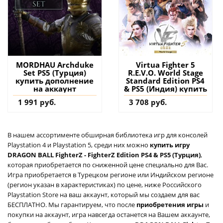
MORDHAU Archduke
Virtua Fighter 5
Set PS5 (Турция)
R.E.V.O. World Stage
купить дополнение
Standard Edition PS4
на аккаунт
& PS5 (Индия) купить
1 991 руб.
3 708 руб.
В нашем ассортименте обширная библиотека игр для консолей
Playstation 4 и Playstation 5, среди них можно
купить игру
DRAGON BALL FighterZ - FighterZ Edition PS4 & PS5 (Турция)
,
которая приобретается по сниженной цене специально для Вас.
Игра приобретается в Турецком регионе или Индийском регионе
(регион указан в характеристиках) по цене, ниже Российского
Playstation Store на ваш аккаунт, который мы создаем для вас
БЕСПЛАТНО. Мы гарантируем, что после
приобретения игры
и
покупки на аккаунт, игра навсегда останется на Вашем аккаунте,