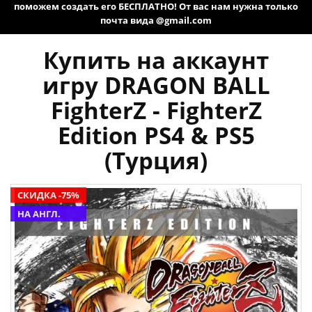
поможем создать его БЕСПЛАТНО! От вас нам нужна только
почта вида @gmail.com
Купить на аккаунт
игру DRAGON BALL
FighterZ - FighterZ
Edition PS4 & PS5
(Турция)
СКИДКА -75%
НА АНГЛ.