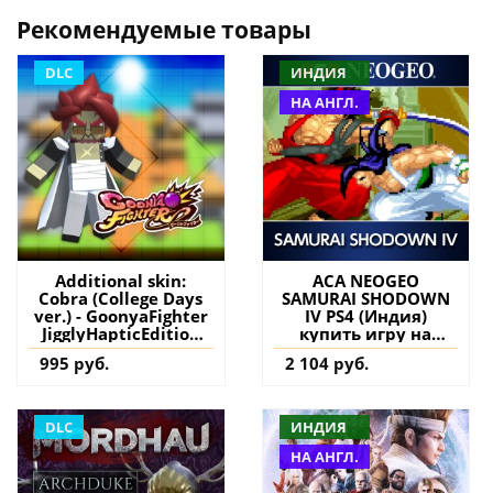
Рекомендуемые товары
DLC
ИНДИЯ
НА АНГЛ.
Additional skin:
ACA NEOGEO
Cobra (College Days
SAMURAI SHODOWN
ver.) - GoonyaFighter
IV PS4 (Индия)
JigglyHapticEdition
купить игру на
PS5 (Турция) купить
аккаунт
995 руб.
2 104 руб.
дополнение на
аккаунт
DLC
ИНДИЯ
НА АНГЛ.