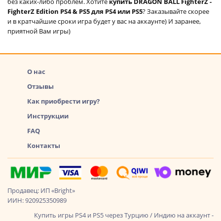
без каких-либо проблем. Хотите
купить DRAGON BALL FighterZ -
FighterZ Edition PS4 & PS5 для PS4 или PS5
? Заказывайте скорее
и в кратчайшие сроки игра будет у вас на аккаунте) И заранее,
приятной Вам игры)
О нас
Отзывы
Как приобрести игру?
Инструкции
FAQ
Контакты
Продавец: ИП «Bright»
ИИН: 920925350989
Купить игры PS4 и PS5 через Турцию / Индию на аккаунт -