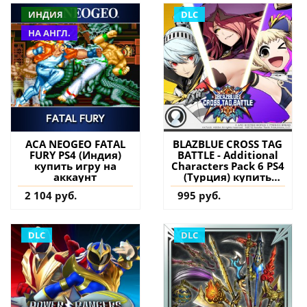
ИНДИЯ
DLC
НА АНГЛ.
ACA NEOGEO FATAL
BLAZBLUE CROSS TAG
FURY PS4 (Индия)
BATTLE - Additional
купить игру на
Characters Pack 6 PS4
аккаунт
(Турция) купить
дополнение на
2 104 руб.
995 руб.
аккаунт
DLC
DLC