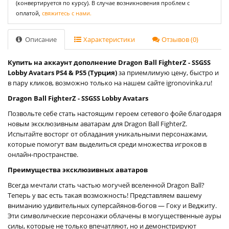
(конвертируется по курсу). В случае возникновения проблем с
оплатой,
свяжитесь с нами.
Описание
Характеристики
Отзывов (0)
Купить на аккаунт дополнение Dragon Ball FighterZ - SSGSS
Lobby Avatars PS4 & PS5 (Турция)
за приемлимую цену, быстро и
в пару кликов, возможно только на нашем сайте igronovinka.ru!
Dragon Ball FighterZ - SSGSS Lobby Avatars
Позвольте себе стать настоящим героем сетевого фойе благодаря
новым эксклюзивным аватарам для Dragon Ball FighterZ.
Испытайте восторг от обладания уникальными персонажами,
которые помогут вам выделиться среди множества игроков в
онлайн-пространстве.
Преимущества эксклюзивных аватаров
Всегда мечтали стать частью могучей вселенной Dragon Ball?
Теперь у вас есть такая возможность! Представляем вашему
вниманию удивительных суперсайянов-богов — Гоку и Веджиту.
Эти символические персонажи облачены в могущественные ауры
силы, которые не только впечатляют, но и демонстрируют