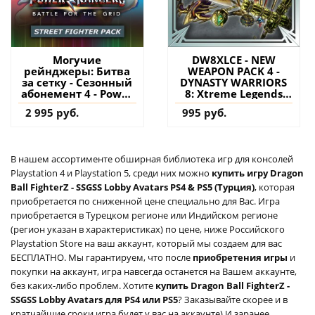
Могучие
DW8XLCE - NEW
рейнджеры: Битва
WEAPON PACK 4 -
за сетку - Сезонный
DYNASTY WARRIORS
абонемент 4 - Power
8: Xtreme Legends
Rangers - Battle for
Complete Edition PS4
2 995 руб.
995 руб.
The Grid PS4 (Турция)
(Турция) купить
купить дополнение
дополнение на
на аккаунт
аккаунт
В нашем ассортименте обширная библиотека игр для консолей
Playstation 4 и Playstation 5, среди них можно
купить игру Dragon
Ball FighterZ - SSGSS Lobby Avatars PS4 & PS5 (Турция)
, которая
приобретается по сниженной цене специально для Вас. Игра
приобретается в Турецком регионе или Индийском регионе
(регион указан в характеристиках) по цене, ниже Российского
Playstation Store на ваш аккаунт, который мы создаем для вас
БЕСПЛАТНО. Мы гарантируем, что после
приобретения игры
и
покупки на аккаунт, игра навсегда останется на Вашем аккаунте,
без каких-либо проблем. Хотите
купить Dragon Ball FighterZ -
SSGSS Lobby Avatars для PS4 или PS5
? Заказывайте скорее и в
кратчайшие сроки игра будет у вас на аккаунте) И заранее,