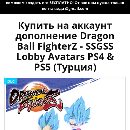
поможем создать его БЕСПЛАТНО! От вас нам нужна только
почта вида @gmail.com
Купить на аккаунт
дополнение Dragon
Ball FighterZ - SSGSS
Lobby Avatars PS4 &
PS5 (Турция)
DLC