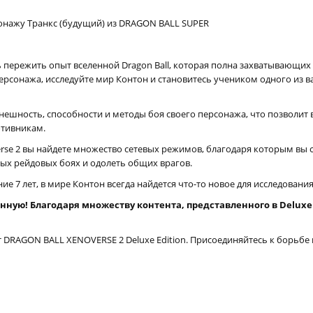
сонажу Транкс (будущий) из DRAGON BALL SUPER
сть пережить опыт вселенной Dragon Ball, которая полна захватывающи
ерсонажа, исследуйте мир Контон и становитесь учеником одного из 
ешность, способности и методы боя своего персонажа, что позволит
отивникам.
overse 2 вы найдете множество сетевых режимов, благодаря которым вы
ых рейдовых боях и одолеть общих врагов.
 7 лет, в мире Контон всегда найдется что-то новое для исследования
ую! Благодаря множеству контента, представленного в Deluxe Ed
DRAGON BALL XENOVERSE 2 Deluxe Edition. Присоединяйтесь к борьбе и