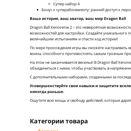
Супер набор 4
Бонус к суперабонементу: ранний доступ к пер
Ваша история, ваш аватар, ваш мир Dragon Ball
Dragon Ball Xenoverse 2 – это невероятная возможно
возможностей для настройки. Создайте уникального п
величайшим испытаниям и спасти ход истории!
По мере прохождения игры вы сможете настраивать вн
воина, способного противостоять самым грозным пр
На этом не заканчивается веселье! В Dragon Ball Xen
объединиться с ними, чтобы участвовать в напряженн
С дополнительными наборами, созданными за последние
Усовершенствуйте свои навыки и защитите вселенн
никогда раньше.
Ощутите всю мощь и свободу действий, которые дарит 
Категории товара