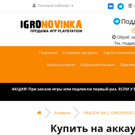
Личный кабинет
Подд
@
Обраб. зак
Тех. поддерж
Подписки
Создание аккаунта
Карты пополнен
Музыка и ритм
Образовательные
Приклю
АКЦИЯ! При заказе игры или подписки первый раз, ЕСЛИ 
Боевики
DRAGON BALL XENOVERSE 2 D
Купить на акка