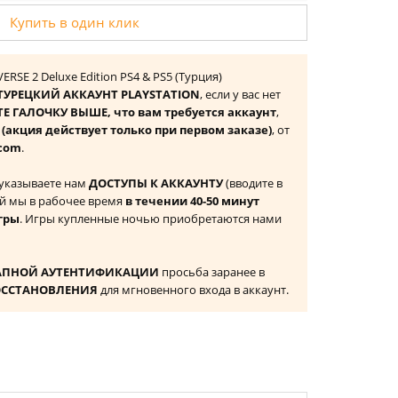
Купить в один клик
SE 2 Deluxe Edition PS4 & PS5 (Турция)
ТУРЕЦКИЙ АККАУНТ PLAYSTATION
, если у вас нет
Е ГАЛОЧКУ ВЫШЕ, что вам требуется аккаунт
,
к
(акция действует только при первом заказе)
, от
com
.
 указываете нам
ДОСТУПЫ К АККАУНТУ
(вводите в
й мы в рабочее время
в течении 40-50 минут
гры
. Игры купленные ночью приобретаются нами
АПНОЙ АУТЕНТИФИКАЦИИ
просьба заранее в
ОССТАНОВЛЕНИЯ
для мгновенного входа в аккаунт.