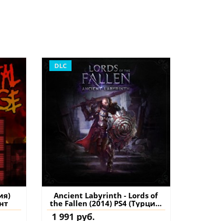
DLC
ия)
Ancient Labyrinth - Lords of
нт
the Fallen (2014) PS4 (Турция)
купить дополнение на
1 991 руб.
аккаунт