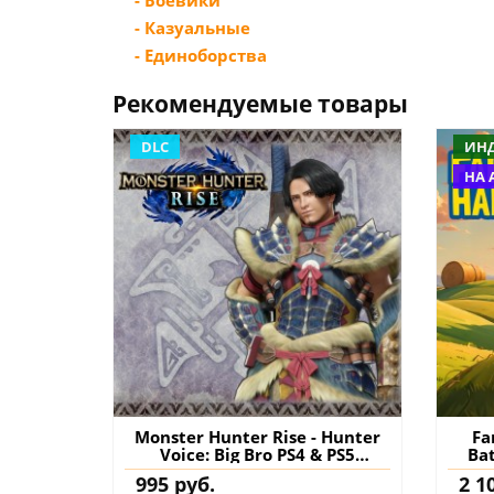
- Боевики
- Казуальные
- Единоборства
Рекомендуемые товары
DLC
ИН
НА 
Monster Hunter Rise - Hunter
Fa
Voice: Big Bro PS4 & PS5
Ba
(Турция) купить дополнение
995 руб.
2 1
на аккаунт