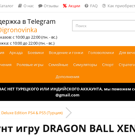
Каталог
О нас
Отзывы
Акции
FAQ
Как приобрест
ержка в Telegram
igronovinka
азов: с 10:00 до 22:00 (пн. - вс.)
ка: с 10:00 до 22:00 (пн. - вс.)
ия
Аркада
Боевики
Вождение и гонки
Головоломки
Для веч
чения
Ролевые игры
Семейные
Симуляторы
Спорт
Стратег
Дополнения
У ВАС НЕТ ТУРЕЦКОГО ИЛИ ИНДИЙСКОГО АККАУНТА, мы поможем соз
@gmail.com
eluxe Edition PS4 & PS5 (Турция)
унт игру DRAGON BALL XEN