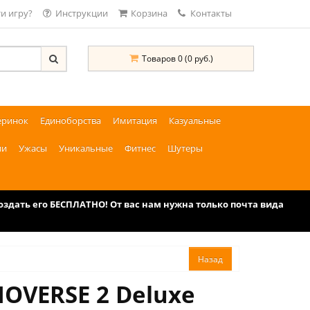
и игру?
Инструкции
Корзина
Контакты
Товаров 0 (0 руб.)
еринок
Единоборства
Имитация
Казуальные
ии
Ужасы
Уникальные
Фитнес
Шутеры
дать его БЕСПЛАТНО! От вас нам нужна только почта вида
OVERSE 2 Deluxe