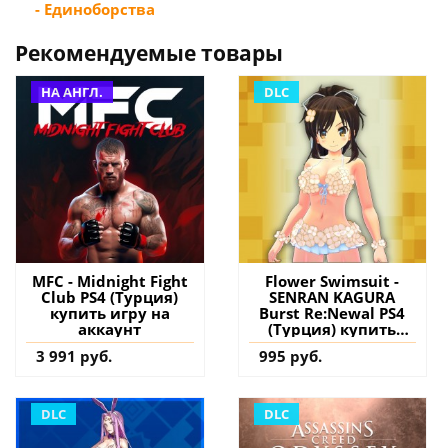
- Единоборства
Рекомендуемые товары
НА АНГЛ.
DLC
MFC - Midnight Fight
Flower Swimsuit -
Club PS4 (Турция)
SENRAN KAGURA
купить игру на
Burst Re:Newal PS4
аккаунт
(Турция) купить
дополнение на
3 991 руб.
995 руб.
аккаунт
DLC
DLC