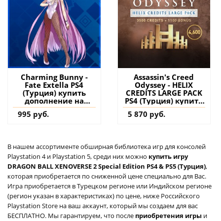
Charming Bunny -
Assassin's Creed
Fate Extella PS4
Odyssey - HELIX
(Турция) купить
CREDITS LARGE PACK
дополнение на
PS4 (Турция) купить
аккаунт
дополнение на
995 руб.
5 870 руб.
аккаунт
В нашем ассортименте обширная библиотека игр для консолей
Playstation 4 и Playstation 5, среди них можно
купить игру
DRAGON BALL XENOVERSE 2 Special Edition PS4 & PS5 (Турция)
,
которая приобретается по сниженной цене специально для Вас.
Игра приобретается в Турецком регионе или Индийском регионе
(регион указан в характеристиках) по цене, ниже Российского
Playstation Store на ваш аккаунт, который мы создаем для вас
БЕСПЛАТНО. Мы гарантируем, что после
приобретения игры
и