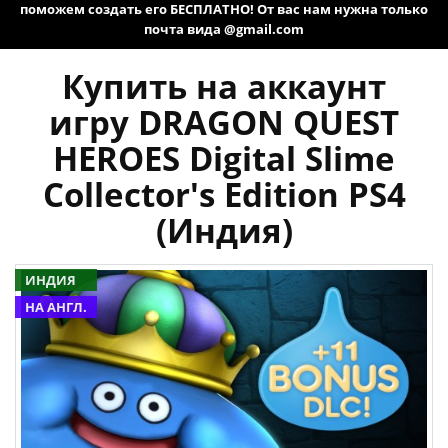
поможем создать его БЕСПЛАТНО! От вас нам нужна только
почта вида @gmail.com
Купить на аккаунт
игру DRAGON QUEST
HEROES Digital Slime
Collector's Edition PS4
(Индия)
ИНДИЯ
НА АНГЛ.