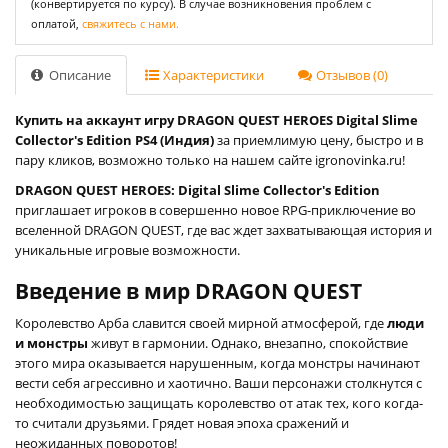
(конвертируется по курсу). В случае возникновения проблем с
оплатой,
свяжитесь с нами.
Описание
Характеристики
Отзывов (0)
Купить на аккаунт игру DRAGON QUEST HEROES Digital Slime
Collector's Edition PS4 (Индия)
за приемлимую цену, быстро и в
пару кликов, возможно только на нашем сайте igronovinka.ru!
DRAGON QUEST HEROES: Digital Slime Collector's Edition
приглашает игроков в совершенно новое RPG-приключение во
вселенной DRAGON QUEST, где вас ждет захватывающая история и
уникальные игровые возможности.
Введение в мир DRAGON QUEST
Королевство Арба славится своей мирной атмосферой, где
люди
и монстры
живут в гармонии. Однако, внезапно, спокойствие
этого мира оказывается нарушенным, когда монстры начинают
вести себя агрессивно и хаотично. Ваши персонажи столкнутся с
необходимостью защищать королевство от атак тех, кого когда-
то считали друзьями. Грядет новая эпоха сражений и
неожиданных поворотов!