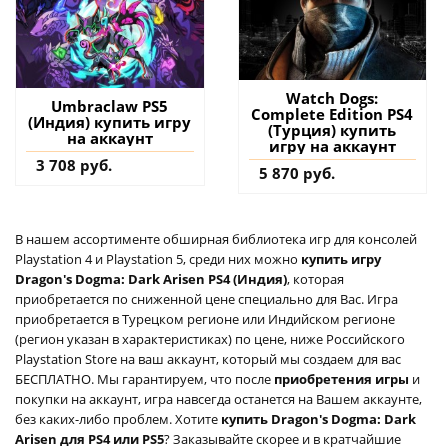
Watch Dogs:
Umbraclaw PS5
Complete Edition PS4
(Индия) купить игру
(Турция) купить
на аккаунт
игру на аккаунт
3 708 руб.
5 870 руб.
В нашем ассортименте обширная библиотека игр для консолей
Playstation 4 и Playstation 5, среди них можно
купить игру
Dragon's Dogma: Dark Arisen PS4 (Индия)
, которая
приобретается по сниженной цене специально для Вас. Игра
приобретается в Турецком регионе или Индийском регионе
(регион указан в характеристиках) по цене, ниже Российского
Playstation Store на ваш аккаунт, который мы создаем для вас
БЕСПЛАТНО. Мы гарантируем, что после
приобретения игры
и
покупки на аккаунт, игра навсегда останется на Вашем аккаунте,
без каких-либо проблем. Хотите
купить Dragon's Dogma: Dark
Arisen для PS4 или PS5
? Заказывайте скорее и в кратчайшие