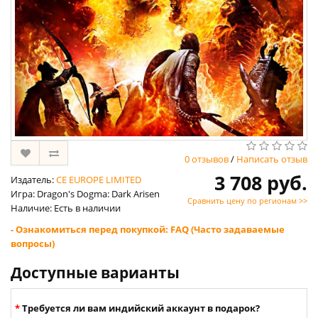
0 отзывов
/
Написать отзыв
3 708 руб.
Издатель:
CE EUROPE LIMITED
Игра: Dragon's Dogma: Dark Arisen
Сравнить цену по регионам >>
Наличие: Есть в наличии
- Ознакомиться перед покупкой: FAQ (Часто задаваемые
вопросы)
Доступные варианты
Требуется ли вам индийский аккаунт в подарок?