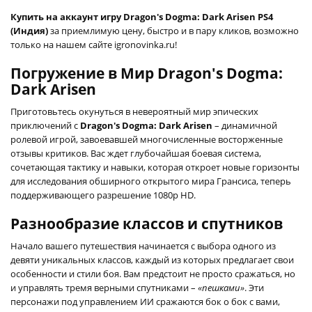
Купить на аккаунт игру Dragon's Dogma: Dark Arisen PS4
(Индия)
за приемлимую цену, быстро и в пару кликов, возможно
только на нашем сайте igronovinka.ru!
Погружение в Мир Dragon's Dogma:
Dark Arisen
Приготовьтесь окунуться в невероятный мир эпических
приключений с
Dragon's Dogma: Dark Arisen
– динамичной
ролевой игрой, завоевавшей многочисленные восторженные
отзывы критиков. Вас ждет глубочайшая боевая система,
сочетающая тактику и навыки, которая откроет новые горизонты
для исследования обширного открытого мира Грансиса, теперь
поддерживающего разрешение 1080p HD.
Разнообразие классов и спутников
Начало вашего путешествия начинается с выбора одного из
девяти уникальных классов, каждый из которых предлагает свои
особенности и стили боя. Вам предстоит не просто сражаться, но
и управлять тремя верными спутниками –
«пешками»
. Эти
персонажи под управлением ИИ сражаются бок о бок с вами,