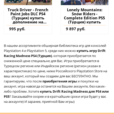
Truck Driver - French
Lonely Mountains:
Paint Jobs DLC PS4
Snow Riders -
(Турция) купить
Complete Edition PS5
дополнение на
(Турция) купить
аккаунт
995 руб.
9 897 руб.
В нашем ассортименте обширная библиотека игр для консолей
Playstation 4 и Playstation 5, среди них можно
купить игру Drift
Racing Madness PS4 (Турция)
, которая приобретается по
сниженной цене специально для Вас. Игра приобретается в
Турецком регионе или Индийском регионе (регион указан в
характеристиках) по цене, ниже Российского Playstation Store на
ваш аккаунт, который мы создаем для вас БЕСПЛАТНО. Мы
гарантируем, что после
приобретения игры
и покупки на
аккаунт, игра навсегда останется на Вашем аккаунте, без каких-
либо проблем. Хотите
купить Drift Racing Madness для PS4 или
PS5
? Заказывайте скорее и в кратчайшие сроки игра будет у вас
на аккаунте) И заранее, приятной Вам игры)