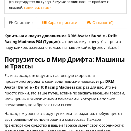
(конвертируется по курсу). В случае возникновения проблем с
оплатой,
свяжитесь с нами.
Описание
Характеристики
Отзывов (0)
Купить на аккаунт дополнение DRM Avatar Bundle - Drift
Racing Madness PS4 (Турция)
за приемлимую цену, быстро и в
пару кликов, возможно только на нашем сайте igronovinka.ru!
Погрузитесь в Мир Дрифта: Машины
и Трассы
Если вы жаждете ощутить настоящую скорость и
продемонстрировать свои водительские навыки, игра
DRM
Avatar Bundle - Drift Racing Madness
как раз для вас. Это не
просто гонки, это ваше путешествие по захватывающим трассам,
насыщенным живописными пейзажами, которые не только
впечатляют, но и бросают вам вызов.
На каждом уровне вас ждут уникальные задания, требующие от
вас предельной концентрации и мастерства. Каждое
транспортное средство в вашей гараже имеет свои особенности:
мощность
,
контроль
и
скорость
. Вы сможете подобрать