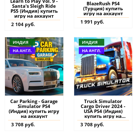
Learn to Play Vol. 9 -
BlazeRush PS4
Santa's Sleigh Ride
(Турция) купить
PS5 (Индия) купить
игру на аккаунт
игру на аккаунт
1 991 руб.
2 104 руб.
ИНДИЯ
ИНДИЯ
НА АНГЛ.
НА АНГЛ.
Car Parking - Garage
Truck Simulator
Simulator PS4
Cargo Driver 2024 -
(Индия) купить игру
USA PS4 (Индия)
на аккаунт
купить игру на
аккаунт
3 708 руб.
3 708 руб.