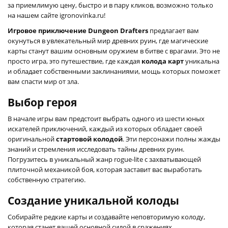
за приемлимую цену, быстро и в пару кликов, возможно только
на нашем сайте igronovinka.ru!
Игровое приключение Dungeon Drafters
предлагает вам
окунуться в увлекательный мир древних руин, где магические
карты станут вашим основным оружием в битве с врагами. Это не
просто игра, это путешествие, где каждая
колода карт
уникальна
и обладает собственными заклинаниями, мощь которых поможет
вам спасти мир от зла.
Выбор героя
В начале игры вам предстоит выбрать одного из шести юных
искателей приключений, каждый из которых обладает своей
оригинальной
стартовой колодой
. Эти персонажи полны жажды
знаний и стремления исследовать тайны древних руин.
Погрузитесь в уникальный жанр rogue-lite с захватывающей
плиточной механикой боя, которая заставит вас выработать
собственную стратегию.
Создание уникальной колоды
Собирайте редкие карты и создавайте неповторимую колоду,
которая станет вашей основной силой в сражениях.