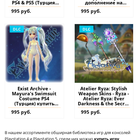
PS4 & PS5 (Турция)
дополнение на
купить дополнение
аккаунт
995 руб.
995 руб.
на аккаунт
DLC
DLC
Exist Archive -
Atelier Ryza: Stylish
Mayura's Swimsuit
Weapon Skins - Ryza -
Costume PS4
Atelier Ryza: Ever
(Турция) купить
Darkness & the Secret
дополнение на
Hideout PS4 (Турция)
995 руб.
995 руб.
аккаунт
купить дополнение
на аккаунт
В нашем ассортименте обширная библиотека игр для консолей
Playstation 4 и Playstation 5, среди них можно
купить игру