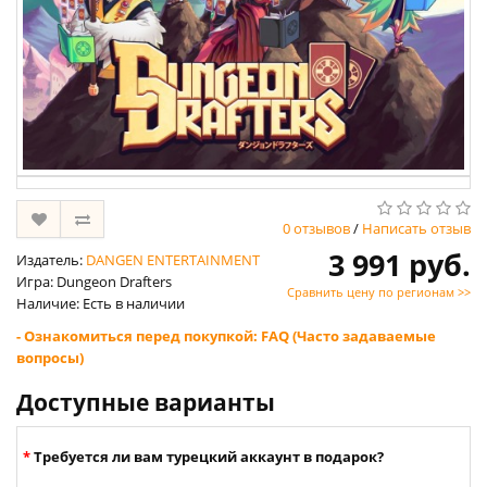
0 отзывов
/
Написать отзыв
3 991 руб.
Издатель:
DANGEN ENTERTAINMENT
Игра: Dungeon Drafters
Сравнить цену по регионам >>
Наличие: Есть в наличии
- Ознакомиться перед покупкой: FAQ (Часто задаваемые
вопросы)
Доступные варианты
Требуется ли вам турецкий аккаунт в подарок?