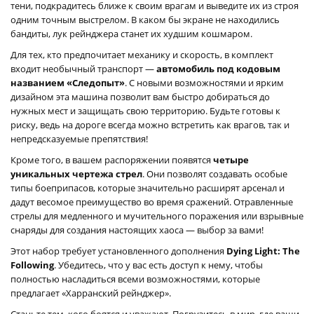
тени, подкрадитесь ближе к своим врагам и выведите их из строя
одним точным выстрелом. В каком бы экране не находились
бандиты, лук рейнджера станет их худшим кошмаром.
Для тех, кто предпочитает механику и скорость, в комплект
входит необычный транспорт —
автомобиль под кодовым
названием «Следопыт»
. С новыми возможностями и ярким
дизайном эта машина позволит вам быстро добираться до
нужных мест и защищать свою территорию. Будьте готовы к
риску, ведь на дороге всегда можно встретить как врагов, так и
непредсказуемые препятствия!
Кроме того, в вашем распоряжении появятся
четыре
уникальных чертежа стрел
. Они позволят создавать особые
типы боеприпасов, которые значительно расширят арсенал и
дадут весомое преимущество во время сражений. Отравленные
стрелы для медленного и мучительного поражения или взрывные
снаряды для создания настоящих хаоса — выбор за вами!
Этот набор требует установленного дополнения
Dying Light: The
Following
. Убедитесь, что у вас есть доступ к нему, чтобы
полностью насладиться всеми возможностями, которые
предлагает «Харранский рейнджер».
Станьте тем, кого боятся и уважают. Погрузитесь в мир, где ваши