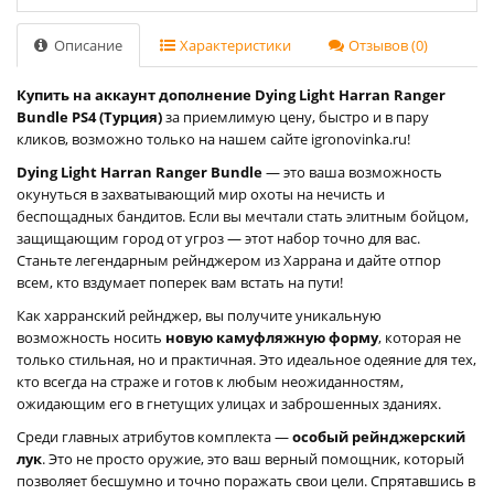
Описание
Характеристики
Отзывов (0)
Купить на аккаунт дополнение Dying Light Harran Ranger
Bundle PS4 (Турция)
за приемлимую цену, быстро и в пару
кликов, возможно только на нашем сайте igronovinka.ru!
Dying Light Harran Ranger Bundle
— это ваша возможность
окунуться в захватывающий мир охоты на нечисть и
беспощадных бандитов. Если вы мечтали стать элитным бойцом,
защищающим город от угроз — этот набор точно для вас.
Станьте легендарным рейнджером из Харрана и дайте отпор
всем, кто вздумает поперек вам встать на пути!
Как харранский рейнджер, вы получите уникальную
возможность носить
новую камуфляжную форму
, которая не
только стильная, но и практичная. Это идеальное одеяние для тех,
кто всегда на страже и готов к любым неожиданностям,
ожидающим его в гнетущих улицах и заброшенных зданиях.
Среди главных атрибутов комплекта —
особый рейнджерский
лук
. Это не просто оружие, это ваш верный помощник, который
позволяет бесшумно и точно поражать свои цели. Спрятавшись в