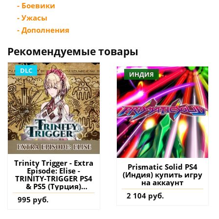
- Боевики
- Ужасы
- Дополнения
Рекомендуемые товары
DLC
ИНДИЯ
Trinity Trigger - Extra
Prismatic Solid PS4
Episode: Elise -
(Индия) купить игру
TRINITY-TRIGGER PS4
на аккаунт
& PS5 (Турция)
купить дополнение
2 104 руб.
995 руб.
на аккаунт