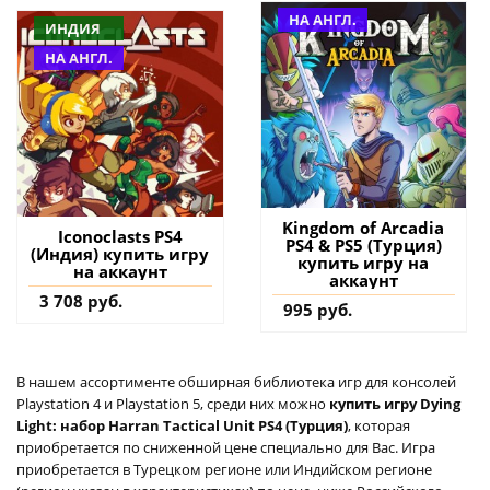
НА АНГЛ.
ИНДИЯ
НА АНГЛ.
Kingdom of Arcadia
Iconoclasts PS4
PS4 & PS5 (Турция)
(Индия) купить игру
купить игру на
на аккаунт
аккаунт
3 708 руб.
995 руб.
В нашем ассортименте обширная библиотека игр для консолей
Playstation 4 и Playstation 5, среди них можно
купить игру Dying
Light: набор Harran Tactical Unit PS4 (Турция)
, которая
приобретается по сниженной цене специально для Вас. Игра
приобретается в Турецком регионе или Индийском регионе