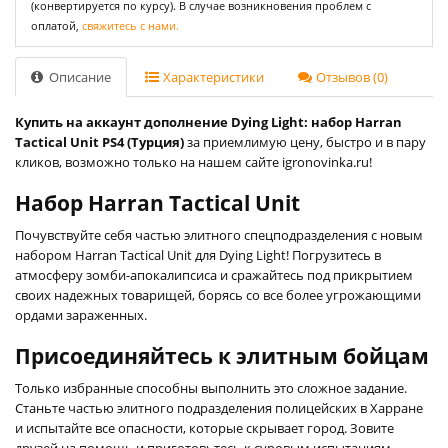
(конвертируется по курсу). В случае возникновения проблем с
оплатой,
свяжитесь с нами.
Описание
Характеристики
Отзывов (0)
Купить на аккаунт дополнение Dying Light: набор Harran
Tactical Unit PS4 (Турция)
за приемлимую цену, быстро и в пару
кликов, возможно только на нашем сайте igronovinka.ru!
Набор Harran Tactical Unit
Почувствуйте себя частью элитного спецподразделения с новым
набором Harran Tactical Unit для Dying Light! Погрузитесь в
атмосферу зомби-апокалипсиса и сражайтесь под прикрытием
своих надежных товарищей, борясь со все более угрожающими
ордами зараженных.
Присоединяйтесь к элитным бойцам
Только избранные способны выполнить это сложное задание.
Станьте частью элитного подразделения полицейских в Харране
и испытайте все опасности, которые скрывает город. Зовите
друзей на помощь и приготовьтесь к суровым испытаниям.