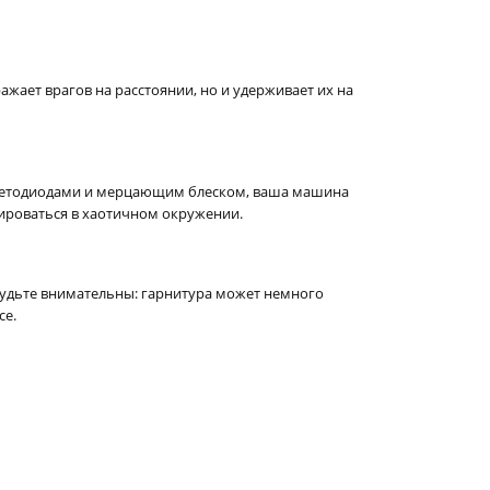
ражает врагов на расстоянии, но и удерживает их на
светодиодами и мерцающим блеском, ваша машина
ироваться в хаотичном окружении.
 будьте внимательны: гарнитура может немного
се.