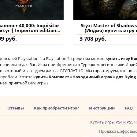
ammer 40,000: Inquisitor
Styx: Master of Shadows
artyr | Imperium edition
(Индия) купить игру 
 (Индия) купить игру на
аккаунт
09 руб.
3 708 руб.
аккаунт
солей Playstation 4 и Playstation 5, среди них можно
купить игру Ко
специально для Вас. Игра приобретается в Турецком регионе или Индий
аунт, который мы создаем для вас БЕСПЛАТНО. Мы гарантируем, что пос
о проблем. Хотите
купить Комплект «Находчивый игрок» для Dying L
анее, приятной Вам игры)
Отзывы
Как приобрести игру?
Инструкции
FAQ
Купить игры PS4 и PS5 
Продажа цифровых 