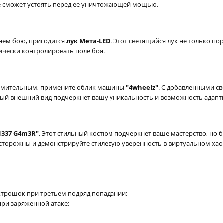
не сможет устоять перед ее уничтожающей мощью.
нем бою, пригодится
лук Мета-LED
. Этот светящийся лук не только по
ически контролировать поле боя.
тремительным, примените облик машины
"4wheelz"
. С добавленными 
нный внешний вид подчеркнет вашу уникальность и возможность адапт
1337 G4m3R"
. Этот стильный костюм подчеркнет ваше мастерство, но
осторожны и демонстрируйте стилевую уверенность в виртуальном хао
трошок при третьем подряд попадании;
ри заряженной атаке;