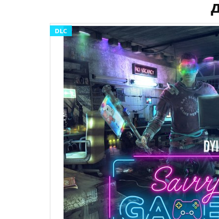
д
DLC