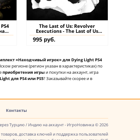
 PS4
The Last of Us: Revolver
на
Executions - The Last of Us
Remastered PS4 (Турция)
995 руб.
купить дополнение на
аккаунт
мплект «Находчивый игрок» для Dying Light PS4
ском регионе (регион указан в характеристиках) по
ле
приобретения игры
и покупки на аккаунт, игра
ight для PS4 или PS5
? Заказывайте скорее и в
Контакты
через Турцию / Индию на аккаунт - ИгроНовинка © 2026
товаров, доставка ключей и поддержка пользователей