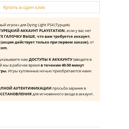
Купить в один клик
й игрок» для Dying Light PS4 (Турция)
ТУРЕЦКИЙ АККАУНТ PLAYSTATION
, если у вас нет
Е ГАЛОЧКУ ВЫШЕ, что вам требуется аккаунт
,
к
(акция действует только при первом заказе)
, от
com
.
 указываете нам
ДОСТУПЫ К АККАУНТУ
(вводите в
й мы в рабочее время
в течении 40-50 минут
гры
. Игры купленные ночью приобретаются нами
АПНОЙ АУТЕНТИФИКАЦИИ
просьба заранее в
ОССТАНОВЛЕНИЯ
для мгновенного входа в аккаунт.