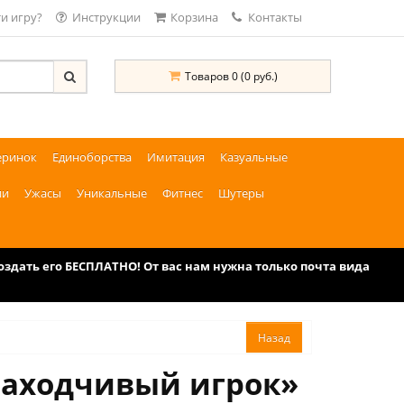
и игру?
Инструкции
Корзина
Контакты
Товаров 0 (0 руб.)
еринок
Единоборства
Имитация
Казуальные
ии
Ужасы
Уникальные
Фитнес
Шутеры
дать его БЕСПЛАТНО! От вас нам нужна только почта вида
Находчивый игрок»