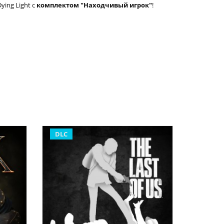
ing Light с
комплектом "Находчивый игрок"
!
DLC