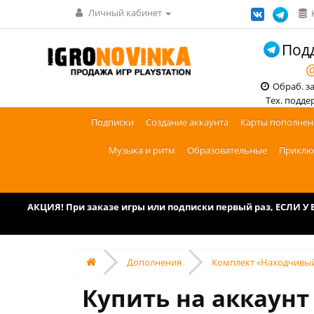
Личный кабинет
Подд
@
Обраб. зак
Тех. поддерж
Подписки
Создание аккаунта
Карты пополнен
Музыка и ритм
Образовательные
Приклю
АКЦИЯ! При заказе игры или подписки первый раз, ЕСЛИ 
Дополнения
Комплект «Находчивый и
Купить на аккаун