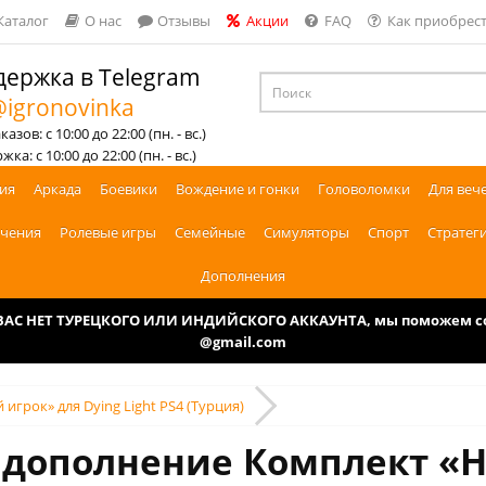
Каталог
О нас
Отзывы
Акции
FAQ
Как приобрест
ержка в Telegram
igronovinka
азов: с 10:00 до 22:00 (пн. - вс.)
ка: с 10:00 до 22:00 (пн. - вс.)
ия
Аркада
Боевики
Вождение и гонки
Головоломки
Для веч
чения
Ролевые игры
Семейные
Симуляторы
Спорт
Стратег
Дополнения
У ВАС НЕТ ТУРЕЦКОГО ИЛИ ИНДИЙСКОГО АККАУНТА, мы поможем соз
@gmail.com
грок» для Dying Light PS4 (Турция)
т дополнение Комплект «