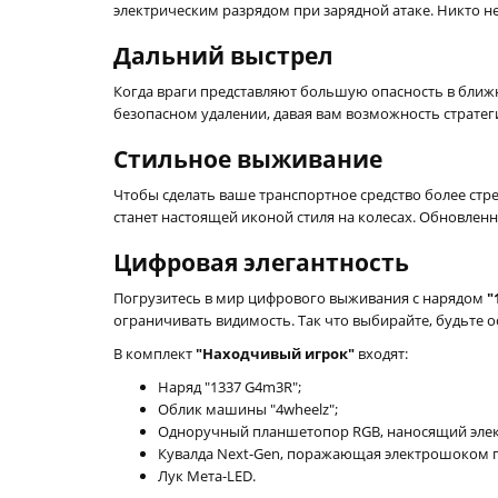
электрическим разрядом при зарядной атаке. Никто 
Дальний выстрел
Когда враги представляют большую опасность в ближ
безопасном удалении, давая вам возможность стратег
Стильное выживание
Чтобы сделать ваше транспортное средство более с
станет настоящей иконой стиля на колесах. Обновле
Цифровая элегантность
Погрузитесь в мир цифрового выживания с нарядом
"
ограничивать видимость. Так что выбирайте, будьте 
В комплект
"Находчивый игрок"
входят:
Наряд "1337 G4m3R";
Облик машины "4wheelz";
Одноручный планшетопор RGB, наносящий элек
Кувалда Next-Gen, поражающая электрошоком п
Лук Мета-LED.