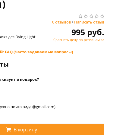
я)
0 отзывов
/
Написать отзыв
995 руб.
к» для Dying Light
Сравнить цену по регионам >>
й: FAQ (Часто задаваемые вопросы)
нты
аккаунт в подарок?
 нужна почта вида @gmail.com)
В корзину