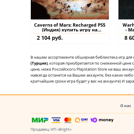
Caverns of Mars: Recharged PS5
Warh
(Индия) купить игру на
- M
аккаунт
PS4
2 104 руб.
8 6
В нашем ассортименте обширная библиотека игр для кон
(Турция)
, которая приобретается по сниженной цене 
цене, ниже Российского Playstation Store на ваш акк
навсегда останется на Вашем аккаунте, без каких-либ
кратчайшие сроки игра будет у вас на аккаунте) И зар
О нас
Продавец: ИП «Bright»