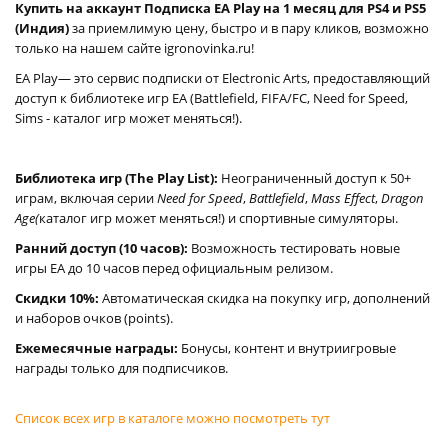
Купить на аккаунт Подписка EA Play на 1 месяц для PS4 и PS5
(Индия)
за приемлимую цену, быстро и в пару кликов, возможно
только на нашем сайте igronovinka.ru!
EA Play— это сервис подписки от Electronic Arts, предоставляющий
доступ к библиотеке игр EA (Battlefield, FIFA/FC, Need for Speed,
Sims - каталог игр может меняться!).
Библиотека игр (The Play List):
Неограниченный доступ к 50+
играм, включая серии
Need for Speed
,
Battlefield
,
Mass Effect
,
Dragon
Age(
каталог игр может меняться!)
и спортивные симуляторы.
Ранний доступ (10 часов):
Возможность тестировать новые
игры EA до 10 часов перед официальным релизом.
Скидки 10%:
Автоматическая скидка на покупку игр, дополнений
и наборов очков (points).
Ежемесячные награды:
Бонусы, контент и внутриигровые
награды только для подписчиков.
Список всех игр в каталоге можно посмотреть тут