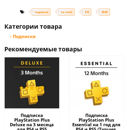
подписка
еа плей
EA
@all
Категории товара
- Подписки
Рекомендуемые товары
Подписка
Подписка
PlayStation Plus
PlayStation Plus
Deluxe на 3 месяца
Essential на 1 год для
для PS4 и PS5
PS4 и PS5 (Турция)