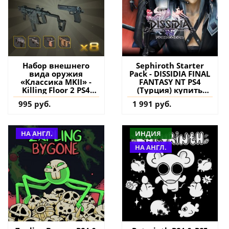
Набор внешнего
Sephiroth Starter
вида оружия
Pack - DISSIDIA FINAL
«Классика MKII» -
FANTASY NT PS4
Killing Floor 2 PS4
(Турция) купить
(Турция) купить
дополнение на
995 руб.
1 991 руб.
дополнение на
аккаунт
аккаунт
НА АНГЛ.
ИНДИЯ
НА АНГЛ.