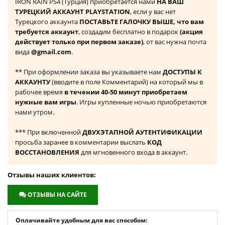
IRON RAIN PS4 (Турция) приобретается нами
НА ВАШ
ТУРЕЦКИЙ АККАУНТ PLAYSTATION
, если у вас нет
Турецкого аккаунта
ПОСТАВЬТЕ ГАЛОЧКУ ВЫШЕ, что вам
требуется аккаунт
, создадим бесплатно в подарок
(акция
действует только при первом заказе)
, от вас нужна почта
вида
@gmail.com
.
** При оформлении заказа вы указываете нам
ДОСТУПЫ К
АККАУНТУ
(вводите в поле Комментарий) на который мы в
рабочее время
в течении 40-50 минут приобретаем
нужные вам игры
. Игры купленные ночью приобретаются
нами утром.
*** При включенной
ДВУХЭТАПНОЙ АУТЕНТИФИКАЦИИ
просьба заранее в комментарии выслать
КОД
ВОССТАНОВЛЕНИЯ
для мгновенного входа в аккаунт.
Отзывы наших клиентов:
ОТЗЫВЫ НА САЙТЕ
Оплачивайте удобным для вас способом: