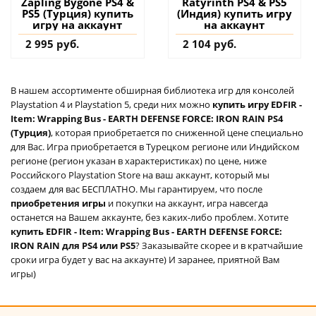
Zapling Bygone PS4 &
Ratyrinth PS4 & PS5
PS5 (Турция) купить
(Индия) купить игру
игру на аккаунт
на аккаунт
2 995 руб.
2 104 руб.
В нашем ассортименте обширная библиотека игр для консолей
Playstation 4 и Playstation 5, среди них можно
купить игру EDFIR -
Item: Wrapping Bus - EARTH DEFENSE FORCE: IRON RAIN PS4
(Турция)
, которая приобретается по сниженной цене специально
для Вас. Игра приобретается в Турецком регионе или Индийском
регионе (регион указан в характеристиках) по цене, ниже
Российского Playstation Store на ваш аккаунт, который мы
создаем для вас БЕСПЛАТНО. Мы гарантируем, что после
приобретения игры
и покупки на аккаунт, игра навсегда
останется на Вашем аккаунте, без каких-либо проблем. Хотите
купить EDFIR - Item: Wrapping Bus - EARTH DEFENSE FORCE:
IRON RAIN для PS4 или PS5
? Заказывайте скорее и в кратчайшие
сроки игра будет у вас на аккаунте) И заранее, приятной Вам
игры)