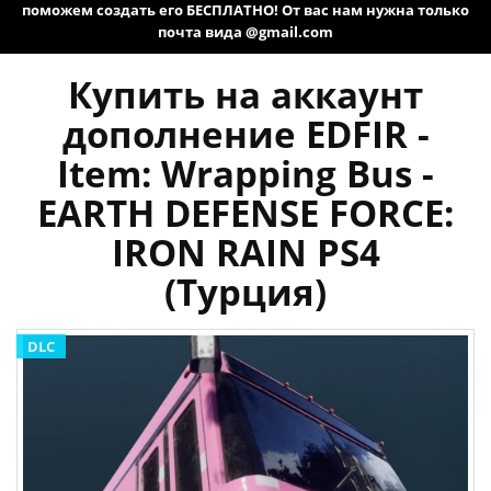
поможем создать его БЕСПЛАТНО! От вас нам нужна только
почта вида @gmail.com
Купить на аккаунт
дополнение EDFIR -
Item: Wrapping Bus -
EARTH DEFENSE FORCE:
IRON RAIN PS4
(Турция)
DLC