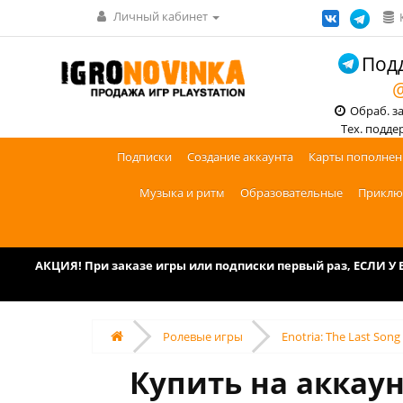
Личный кабинет
Подд
@
Обраб. зак
Тех. поддерж
Подписки
Создание аккаунта
Карты пополнен
Музыка и ритм
Образовательные
Приклю
АКЦИЯ! При заказе игры или подписки первый раз, ЕСЛИ 
Ролевые игры
Enotria: The Last Song
Купить на аккаунт