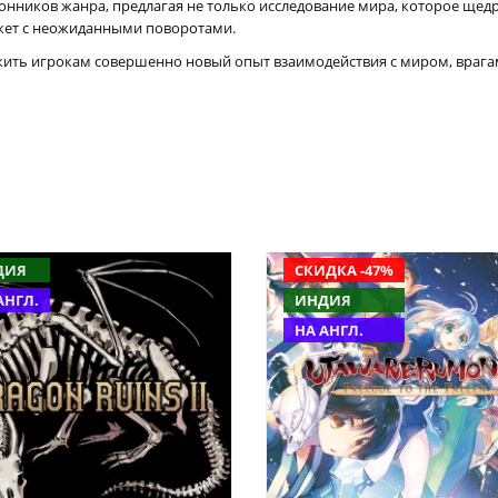
клонников жанра, предлагая не только исследование мира, которое щед
южет с неожиданными поворотами.
ожить игрокам совершенно новый опыт взаимодействия с миром, враг
ДИЯ
СКИДКА -47%
АНГЛ.
ИНДИЯ
НА АНГЛ.