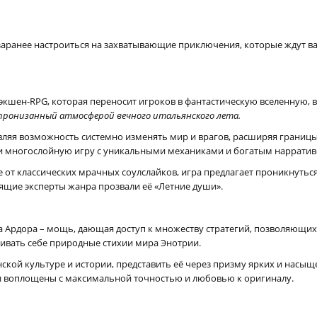
аранее настроиться на захватывающие приключения, которые ждут вас
йк экшен-RPG, которая переносит игроков в фантастическую вселенную
 пронизанный атмосферой вечного итальянского лета.
вляя возможность системно изменять мир и врагов, расширяя границ
 и многослойную игру с уникальными механиками и богатым нарратив
чие от классических мрачных соулслайков, игра предлагает проникнуть
ящие эксперты жанра прозвали её «Летние души».
ла Ардора – мощь, дающая доступ к множеству стратегий, позволяющих
ивать себе природные стихии мира Энотрии.
кой культуре и истории, представить её через призму ярких и насыще
ли воплощены с максимальной точностью и любовью к оригиналу.