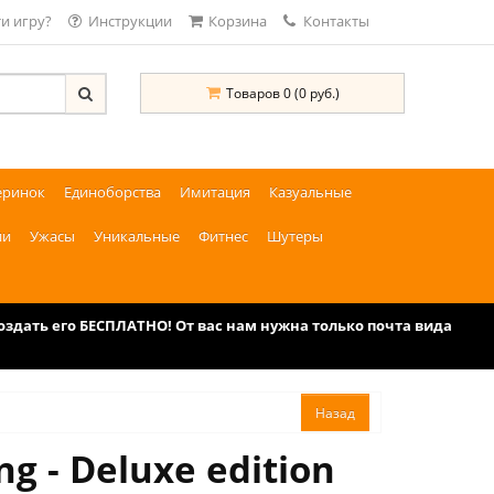
и игру?
Инструкции
Корзина
Контакты
Товаров 0 (0 руб.)
еринок
Единоборства
Имитация
Казуальные
ии
Ужасы
Уникальные
Фитнес
Шутеры
дать его БЕСПЛАТНО! От вас нам нужна только почта вида
g - Deluxe edition