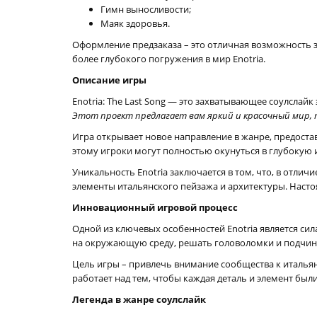
Гимн выносливости;
Маяк здоровья.
Оформление предзаказа – это отличная возможность з
более глубокого погружения в мир Enotria.
Описание игры
Enotria: The Last Song — это захватывающее соулсла
Этот проект предлагает вам яркий и красочный мир,
Игра открывает новое направление в жанре, предоста
этому игроки могут полностью окунуться в глубокую
Уникальность Enotria заключается в том, что, в отли
элементы итальянского пейзажа и архитектуры. Насто
Инновационный игровой процесс
Одной из ключевых особенностей Enotria является си
на окружающую среду, решать головоломки и подчин
Цель игры – привлечь внимание сообщества к итальянс
работает над тем, чтобы каждая деталь и элемент бы
Легенда в жанре соулслайк