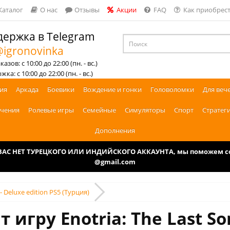
Каталог
О нас
Отзывы
Акции
FAQ
Как приобрест
ержка в Telegram
igronovinka
азов: с 10:00 до 22:00 (пн. - вс.)
ка: с 10:00 до 22:00 (пн. - вс.)
ия
Аркада
Боевики
Вождение и гонки
Головоломки
Для веч
чения
Ролевые игры
Семейные
Симуляторы
Спорт
Стратег
Дополнения
У ВАС НЕТ ТУРЕЦКОГО ИЛИ ИНДИЙСКОГО АККАУНТА, мы поможем соз
@gmail.com
 - Deluxe edition PS5 (Турция)
 игру Enotria: The Last Son