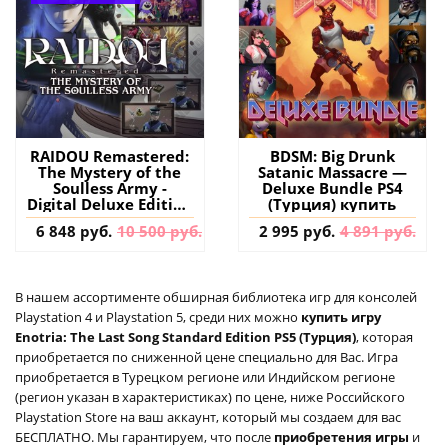
RAIDOU Remastered:
BDSM: Big Drunk
The Mystery of the
Satanic Massacre —
Soulless Army -
Deluxe Bundle PS4
Digital Deluxe Edition
(Турция) купить
PS4 & PS5 (Турция)
6 848 руб.
10 500 руб.
2 995 руб.
4 891 руб.
купить игру на
аккаунт
В нашем ассортименте обширная библиотека игр для консолей
Playstation 4 и Playstation 5, среди них можно
купить игру
Enotria: The Last Song Standard Edition PS5 (Турция)
, которая
приобретается по сниженной цене специально для Вас. Игра
приобретается в Турецком регионе или Индийском регионе
(регион указан в характеристиках) по цене, ниже Российского
Playstation Store на ваш аккаунт, который мы создаем для вас
БЕСПЛАТНО. Мы гарантируем, что после
приобретения игры
и