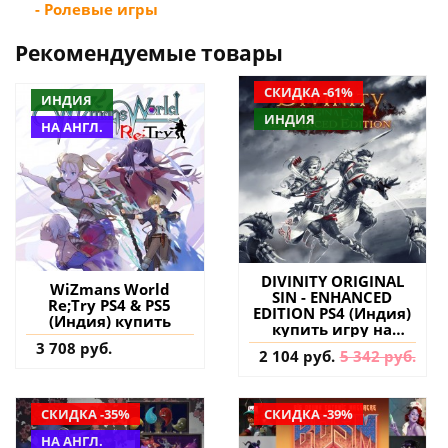
- Ролевые игры
Рекомендуемые товары
СКИДКА -61%
ИНДИЯ
ИНДИЯ
НА АНГЛ.
DIVINITY ORIGINAL
WiZmans World
SIN - ENHANCED
Re;Try PS4 & PS5
EDITION PS4 (Индия)
(Индия) купить
купить игру на
аккаунт
3 708 руб.
2 104 руб.
5 342 руб.
СКИДКА -35%
СКИДКА -39%
НА АНГЛ.