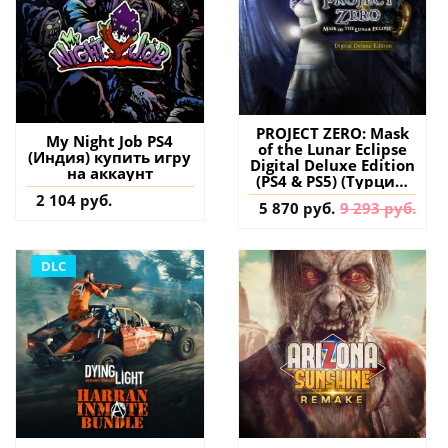
PROJECT ZERO: Mask
My Night Job PS4
of the Lunar Eclipse
(Индия) купить игру
Digital Deluxe Edition
на аккаунт
(PS4 & PS5) (Турция)
купить игру на
2 104 руб.
5 870 руб.
9 293 руб.
аккаунт
DLC