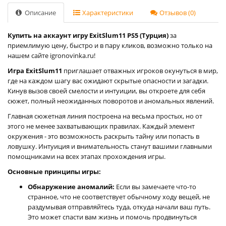
Описание
Характеристики
Отзывов (0)
Купить на аккаунт игру ExitSlum11 PS5 (Турция)
за
приемлимую цену, быстро и в пару кликов, возможно только на
нашем сайте igronovinka.ru!
Игра ExitSlum11
приглашает отважных игроков окунуться в мир,
где на каждом шагу вас ожидают скрытые опасности и загадки.
Кинув вызов своей смелости и интуиции, вы откроете для себя
сюжет, полный неожиданных поворотов и аномальных явлений.
Главная сюжетная линия построена на весьма простых, но от
этого не менее захватывающих правилах. Каждый элемент
окружения - это возможность раскрыть тайну или попасть в
ловушку. Интуиция и внимательность станут вашими главными
помощниками на всех этапах прохождения игры.
Основные принципы игры:
Обнаружение аномалий:
Если вы замечаете что-то
странное, что не соответствует обычному ходу вещей, не
раздумывая отправляйтесь туда, откуда начали ваш путь.
Это может спасти вам жизнь и помочь продвинуться