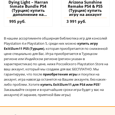
Dying Light – Harran
Arizona Sunshine
Inmate Bundle PS4
Remake PS4 & PS5
(Турция) купить
(Турция) купить
дополнение на
игру на аккаунт
аккаунт
995 руб.
3 991 руб.
В нашем ассортименте обширная библиотека игр для консолей
Playstation 4 и Playstation 5, среди них можно
купить игру
ExitSlum11 PS5 (Турция)
, которая приобретается по сниженной
цене специально для Вас. Игра приобретается в Турецком
регионе или Индийском регионе (регион указан в
характеристиках) по цене, ниже Российского Playstation Store на
ваш аккаунт, который мы создаем для вас БЕСПЛАТНО. Мы
гарантируем, что после
приобретения игры
и покупки на
аккаунт, игра навсегда останется на Вашем аккаунте, без каких-
либо проблем. Хотите
купить ExitSlum11 для PS4 или PS5
?
Заказывайте скорее и в кратчайшие сроки игра будет у вас на
аккаунте) И заранее, приятной Вам игры)