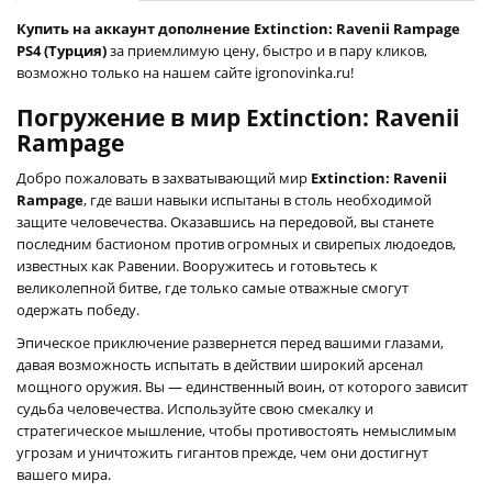
Купить на аккаунт дополнение Extinction: Ravenii Rampage
PS4 (Турция)
за приемлимую цену, быстро и в пару кликов,
возможно только на нашем сайте igronovinka.ru!
Погружение в мир Extinction: Ravenii
Rampage
Добро пожаловать в захватывающий мир
Extinction: Ravenii
Rampage
, где ваши навыки испытаны в столь необходимой
защите человечества. Оказавшись на передовой, вы станете
последним бастионом против огромных и свирепых людоедов,
известных как Равении. Вооружитесь и готовьтесь к
великолепной битве, где только самые отважные смогут
одержать победу.
Эпическое приключение развернется перед вашими глазами,
давая возможность испытать в действии широкий арсенал
мощного оружия. Вы — единственный воин, от которого зависит
судьба человечества. Используйте свою смекалку и
стратегическое мышление, чтобы противостоять немыслимым
угрозам и уничтожить гигантов прежде, чем они достигнут
вашего мира.