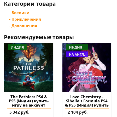
Категории товара
- Боевики
- Приключения
- Дополнения
Рекомендуемые товары
ИНДИЯ
ИНДИЯ
НА АНГЛ.
The Pathless PS4 &
Love Chemistry -
PS5 (Индия) купить
Sibella's Formula PS4
игру на аккаунт
& PS5 (Индия) купить
5 342 руб.
2 104 руб.