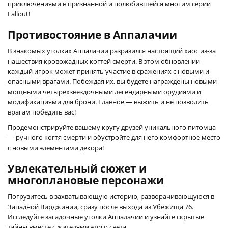
приключениями в признанной и полюбившейся многим серии
Fallout!
Противостояние в Аппалачии
В знакомых уголках Аппалачии разразился настоящий хаос из-за
нашествия кровожадных когтей смерти. В этом обновлении
каждый игрок может принять участие в сражениях с новыми и
опасными врагами. Побеждая их, вы будете награждены новыми
мощными четырехзвездочными легендарными орудиями и
модификациями для брони. Главное — выжить и не позволить
врагам победить вас!
Продемонстрируйте вашему кругу друзей уникального питомца
— ручного когтя смерти и обустройте для него комфортное место
с новыми элементами декора!
Увлекательный сюжет и
многоплановые персонажи
Погрузитесь в захватывающую историю, разворачивающуюся в
Западной Вирджинии, сразу после выхода из Убежища 76.
Исследуйте загадочные уголки Аппалачии и узнайте скрытые
тайны вместе с жителями этого света.