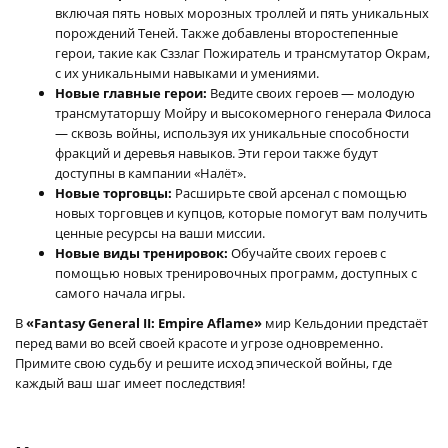
включая пять новых морозных троллей и пять уникальных
порождений Теней. Также добавлены второстепенные
герои, такие как Сззлаг Пожиратель и трансмутатор Окрам,
с их уникальными навыками и умениями.
Новые главные герои:
Ведите своих героев — молодую
трансмутаторшу Мойру и высокомерного генерала Филоса
— сквозь войны, используя их уникальные способности
фракций и деревья навыков. Эти герои также будут
доступны в кампании «Налёт».
Новые торговцы:
Расширьте свой арсенал с помощью
новых торговцев и купцов, которые помогут вам получить
ценные ресурсы на ваши миссии.
Новые виды тренировок:
Обучайте своих героев с
помощью новых тренировочных программ, доступных с
самого начала игры.
В
«Fantasy General II: Empire Aflame»
мир Кельдонии предстаёт
перед вами во всей своей красоте и угрозе одновременно.
Примите свою судьбу и решите исход эпической войны, где
каждый ваш шаг имеет последствия!