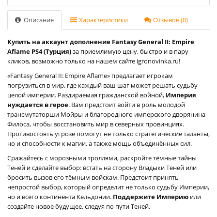
Описание
Характеристики
Отзывов (0)
Купить на аккаунт дополнение Fantasy General II: Empire
Aflame PS4 (Турция)
за приемлимую цену, быстро и в пару
кликов, возможно только на нашем сайте igronovinka.ru!
«Fantasy General II: Empire Aflame» предлагает игрокам
погрузиться в мир, где каждый ваш шаг может решать судьбу
целой империи. Раздираемая гражданской войной,
Империя
нуждается в герое
. Вам предстоит войти в роль молодой
трансмутаторши Мойры и благородного имперского дворянина
Филоса, чтобы восстановить мир в северных провинциях.
Противостоять угрозе помогут не только стратегические таланты,
но и способности к магии, а также мощь объединённых сил.
Сражайтесь с морозными троллями, раскройте тёмные тайны
Теней и сделайте выбор: встать на сторону Владыки Теней или
бросить вызов его тёмным войскам. Предстоит принять
непростой выбор, который определит не только судьбу Империи,
но и всего континента Кельдонии.
Поддержите Империю
или
создайте новое будущее, следуя по пути Теней.