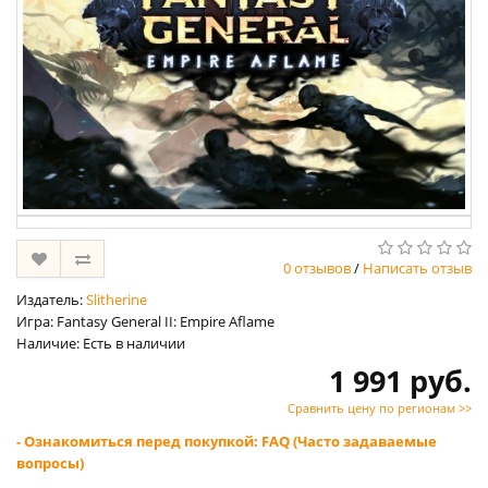
0 отзывов
/
Написать отзыв
Издатель:
Slitherine
Игра: Fantasy General II: Empire Aflame
Наличие: Есть в наличии
1 991 руб.
Сравнить цену по регионам >>
- Ознакомиться перед покупкой: FAQ (Часто задаваемые
вопросы)