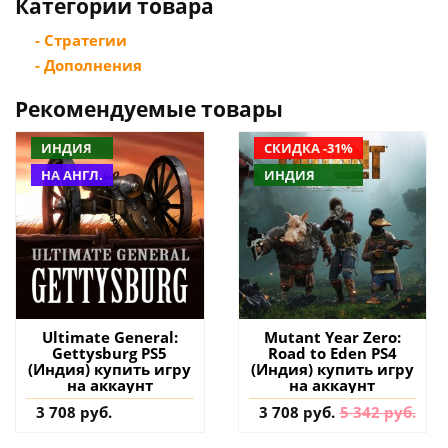
Категории товара
- Стратегии
- Дополнения
Рекомендуемые товары
ИНДИЯ
СКИДКА -31%
НА АНГЛ.
ИНДИЯ
Ultimate General:
Mutant Year Zero:
Gettysburg PS5
Road to Eden PS4
(Индия) купить игру
(Индия) купить игру
на аккаунт
на аккаунт
3 708 руб.
3 708 руб.
5 342 руб.