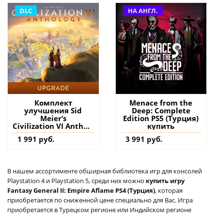
DLC
НА АНГЛ.
Комплект
Menace from the
улучшения Sid
Deep: Complete
Meier’s
Edition PS5 (Турция)
Civilization VI Anthology
купить
- Sid Meier's
1 991 руб.
3 991 руб.
Civilization VI PS4
(Турция) купить
дополнение на
аккаунт
В нашем ассортименте обширная библиотека игр для консолей
Playstation 4 и Playstation 5, среди них можно
купить игру
Fantasy General II: Empire Aflame PS4 (Турция)
, которая
приобретается по сниженной цене специально для Вас. Игра
приобретается в Турецком регионе или Индийском регионе